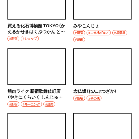
買える化石博物館 TOKYO（か
みやこんじょ
えるかせきはくぶつかん とう
#新宿
#ご当地グルメ
#居酒屋
きょう）
#新宿
#ショップ
#焼酎
焼肉ライク 新宿歌舞伎町店
念仏坂（ねんぶつざか）
（やきにくらいく しんじゅく
#新宿
#その他
かぶきちょうてん）
#新宿
#モーニング
#焼肉