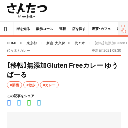
街を知る
散歩コース
連載
店を探す
喫茶・カフェ
居酒屋
HOME
東京都
新宿・大久保
代々木
【移転】無添加Gluten
代々木 / カレー
更新日：2021.08.30
【移転】無添加Gluten Freeカレー ゆう
ばーる
#新宿
#散歩
#カレー
この記事をシェア