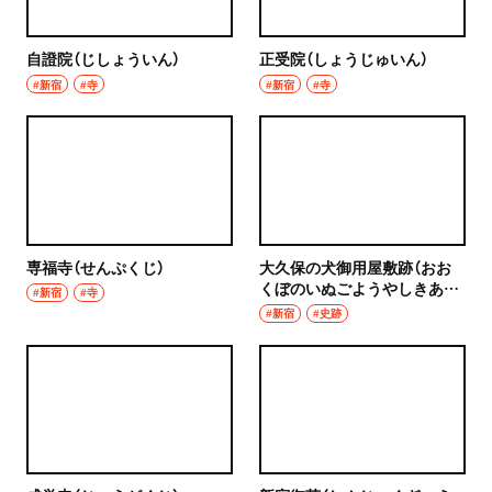
自證院（じしょういん）
正受院（しょうじゅいん）
#新宿
#寺
#新宿
#寺
専福寺（せんぷくじ）
大久保の犬御用屋敷跡（おお
くぼのいぬごようやしきあ
#新宿
#寺
と）
#新宿
#史跡