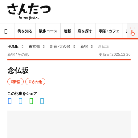
街を知る
散歩コース
連載
店を探す
喫茶・カフェ
居酒屋
HOME
東京都
新宿・大久保
新宿
念仏坂
新宿 / その他
更新日：2025.12.26
念仏坂
#新宿
#その他
この記事をシェア