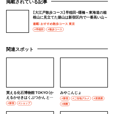
掲載されている記事
【大江戸散歩コース】早稲田・曙橋～東海道の箱
根山に見立てた築山は新宿区内で一番高い山～
連載：おすすめ散歩コース 東京
#早稲田
#散歩コース
関連スポット
買える化石博物館 TOKYO（か
みやこんじょ
えるかせきはくぶつかん とう
#新宿
#ご当地グルメ
#居酒屋
きょう）
#新宿
#ショップ
#焼酎