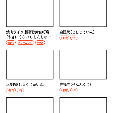
焼肉ライク 新宿歌舞伎町店
自證院（じしょういん）
（やきにくらいく しんじゅく
#新宿
#寺
かぶきちょうてん）
#新宿
#モーニング
#焼肉
正受院（しょうじゅいん）
専福寺（せんぷくじ）
#新宿
#寺
#新宿
#寺