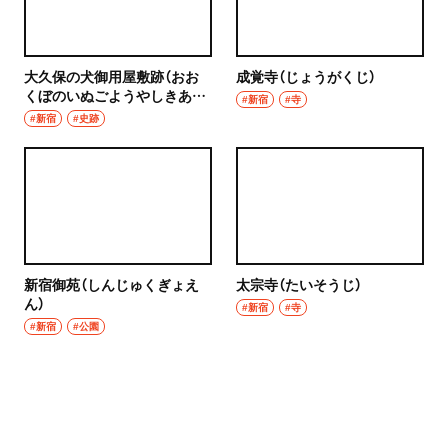
大久保の犬御用屋敷跡（おお
成覚寺（じょうがくじ）
くぼのいぬごようやしきあ
#新宿
#寺
と）
#新宿
#史跡
新宿御苑（しんじゅくぎょえ
太宗寺（たいそうじ）
ん）
#新宿
#寺
#新宿
#公園