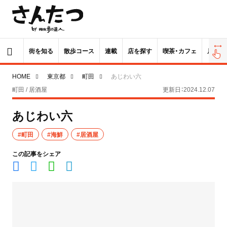
街を知る
散歩コース
連載
店を探す
喫茶・カフェ
居酒屋
HOME
東京都
町田
あじわい六
町田 / 居酒屋
更新日：2024.12.07
あじわい六
#町田
#海鮮
#居酒屋
この記事をシェア