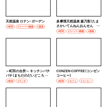
天然温泉 ロテン･ガーデン
多摩境天然温泉 森乃彩（たま
さかいてんねんおんせん も
#町田
#スーパー銭湯
#温泉
りのいろどり）
#町田
#スーパー銭湯
#温泉
～町田の台所～ キッチンパチ
CONZEN COFFEE（コンゼン
パチ（まちだのだいどころ き
コーヒー）
っちんぱちぱち）
#町田
#ランチ
#町田
#カフェ
#コーヒー