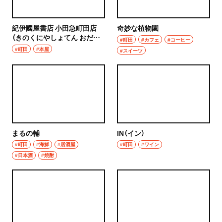
紀伊國屋書店 小田急町田店
奇妙な植物園
（きのくにやしょてん おだき
#町田
#カフェ
#コーヒー
ゅうまちだてん）
#町田
#本屋
#スイーツ
まるの輔
IN（イン）
#町田
#海鮮
#居酒屋
#町田
#ワイン
#日本酒
#焼酎