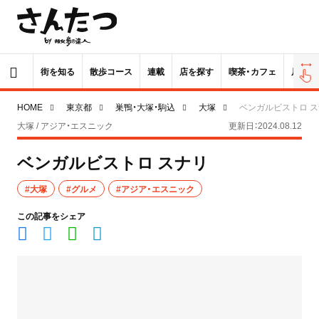
街を知る
散歩コース
連載
店を探す
喫茶・カフェ
居酒屋
HOME
東京都
巣鴨・大塚・駒込
大塚
ベンガルビストロ 
大塚 / アジア・エスニック
更新日：2024.08.12
ベンガルビストロ スナリ
#大塚
#グルメ
#アジア・エスニック
この記事をシェア