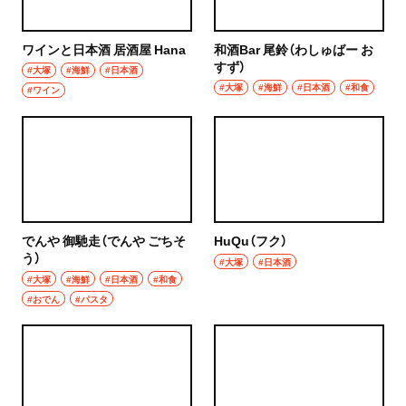
ワインと日本酒 居酒屋 Hana
和酒Bar 尾鈴（わしゅばー お
すず）
#大塚
#海鮮
#日本酒
#大塚
#海鮮
#日本酒
#和食
#ワイン
でんや 御馳走（でんや ごちそ
HuQu（フク）
う）
#大塚
#日本酒
#大塚
#海鮮
#日本酒
#和食
#おでん
#パスタ