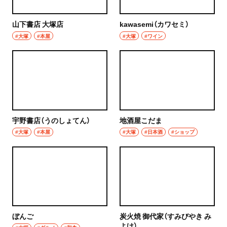
山下書店 大塚店
kawasemi（カワセミ）
#大塚
#本屋
#大塚
#ワイン
宇野書店（うのしょてん）
地酒屋こだま
#大塚
#本屋
#大塚
#日本酒
#ショップ
ぼんご
炭火焼 御代家（すみびやき み
よけ）