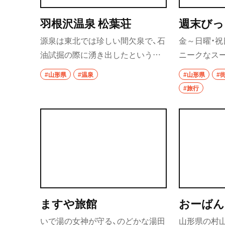
羽根沢温泉 松葉荘
週末びっ
源泉は東北では珍しい間欠泉で、石
金～日曜・祝
油試掘の際に湧き出したという。
ニークなスー
とろりとした感触が特徴で、しっと
を買うなら『
#山形県
#温泉
#山形県
#
り肌が潤う湯だ。湯船になみなみ
せる、不動
#旅行
と注がれる美肌の湯と最上の山の
いる。無人決
味覚を堪能しよう。
かしながら
ル」を守り、
なんと29（ニ
ますや旅館
おーばん
いで湯の女神が守る、のどかな湯田
山形県の村