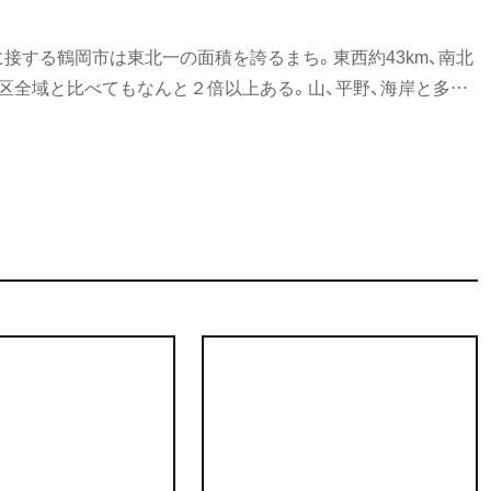
接する鶴岡市は東北一の面積を誇るまち。東西約43km、南北
23区全域と比べてもなんと２倍以上ある。山、平野、海岸と多様
遊びの切り口も多彩。出羽三山の信仰、日本遺産「サムライゆ
峰の山々、クラゲに人面魚と枚挙にいとまがない。平野部は日本
、バラエティー豊かな食材が、日本で唯一の「ユネスコ食文化
。歴史的には徳川四天王の筆頭、酒井忠次を祖とする庄内酒井
なぜか江戸時代の空気を感じる。そんな歴史や文化風土をベー
地出身の藤沢周平。市内には彼の作品世界を体感できる場所
前に『藤沢周平記念館』で学習しておこう。クルマや電車だと
が、成田と「おいしい庄内空港」を結ぶ初のＬＣＣ定期路線が
年、鶴岡がより手軽になった。