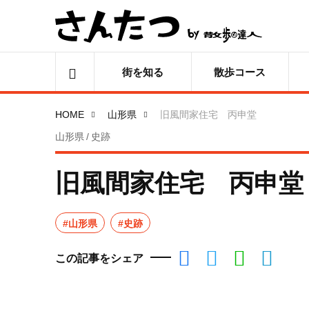
街を知る
散歩コース
HOME
山形県
旧風間家住宅 丙申堂
山形県 / 史跡
旧風間家住宅 丙申堂
#山形県
#史跡
この記事をシェア