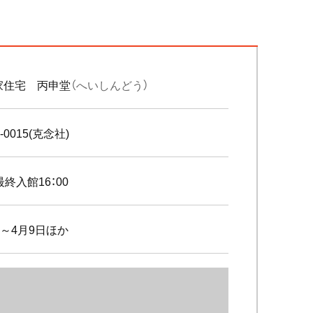
家住宅 丙申堂
（へいしんどう）
2-0015(克念社)
最終入館16：00
日～4月9日ほか