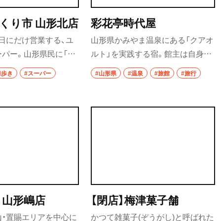
くり市 山形北店
彩花亭時代屋
日にだけ営業する、ユ
山形県かみやま温泉にある「クアオ
パー。山形県民に「肉
ルト」を実践する宿。館主は自身の
びっくり市』」と言わ
病気を経て山歩きのガイドを始め、
街歩き
#スーパー
#山形県
#温泉
#旅館
#旅行
のポジションを確立して
さまざまな健康と癒やしのプログ
済が全盛の時代に、む
ラムが用意されている。自然の中
の「対面量り売りスタイ
でウォーキングを楽しみ、健康にい
その肉売り場の全長は
い食事を。普段の生活を改めるき
ク）m！
っかけにもなりそう。
 山形嶋店
【閉店】梅津菓子舗
山・置賜エリアを中心に
かつて雑菓子(ぞうがし)と呼ばれた