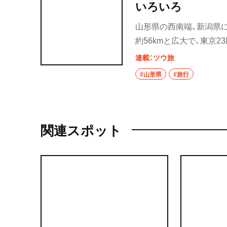
いろいろ
山形県の西南端、新潟県に
約56kmと広大で、東京
な環境が揃っているので
連載：ツウ旅
かりのシルク」、朝日連
#山形県
#旅行
有数の穀倉地帯でもあり
創造都市」を支えている
家の城下町。町を歩くと
スに物語を紡いだのが当
関連スポット
が点在している。散歩の
首都圏から６～８時間だ
８月１日に就航。2019