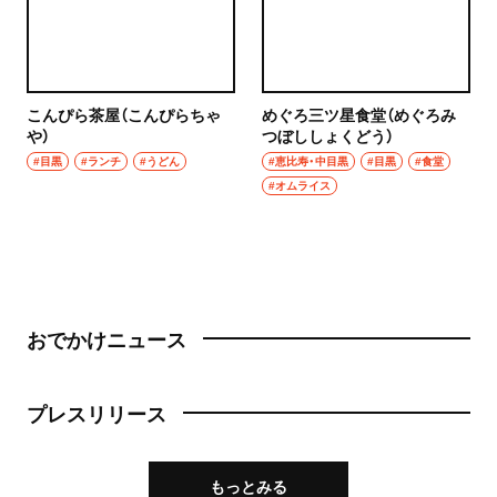
こんぴら茶屋（こんぴらちゃ
めぐろ三ツ星食堂（めぐろみ
や）
つぼししょくどう）
#目黒
#ランチ
#うどん
#恵比寿・中目黒
#目黒
#食堂
#オムライス
おでかけニュース
プレスリリース
もっとみる