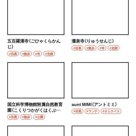
五百羅漢寺（ごひゃくらかん
瀧泉寺（りゅうせんじ）
じ）
#目黒
#散歩
#寺
#史跡
#目黒
#散歩
#寺
#史跡
国立科学博物館附属自然教育
aunt MIMI（アントミミ）
園（こくりつかがくはくぶつ
#目黒
#ランチ
#オムライス
かんふぞくしぜんきょういく
#目黒
#散歩
#公園
えん）