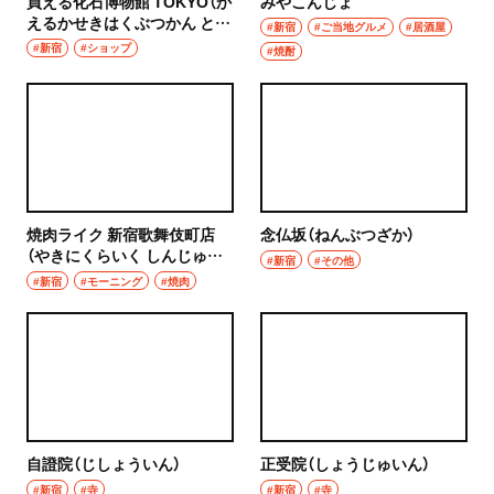
買える化石博物館 TOKYO（か
みやこんじょ
えるかせきはくぶつかん とう
#新宿
#ご当地グルメ
#居酒屋
きょう）
#新宿
#ショップ
#焼酎
焼肉ライク 新宿歌舞伎町店
念仏坂（ねんぶつざか）
（やきにくらいく しんじゅく
#新宿
#その他
かぶきちょうてん）
#新宿
#モーニング
#焼肉
自證院（じしょういん）
正受院（しょうじゅいん）
#新宿
#寺
#新宿
#寺