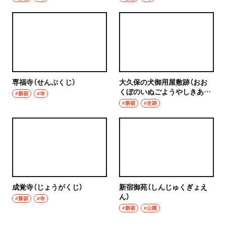
専福寺（せんぷくじ）
大久保の犬御用屋敷跡（おお
くぼのいぬごようやしきあ
#新宿
#寺
と）
#新宿
#史跡
成覚寺（じょうがくじ）
新宿御苑（しんじゅくぎょえ
ん）
#新宿
#寺
#新宿
#公園