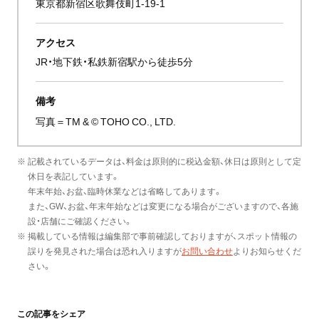
東京都新宿区歌舞伎町1-19-1
アクセス
JR・地下鉄・私鉄新宿駅から徒歩5分
備考
写真＝TM & © TOHO CO., LTD.
※ 記載されているデータは、料金は原則的に税込金額、休日は原則として定
休日を表記しています。
年末年始、お盆、臨時休業などは省略してあります。
また、GW、お盆、年末年始などは変更になる場合がございますので、各施
設・店舗にご確認ください。
※ 掲載している情報は編集部で事前確認しておりますが、スポット情報の
誤りを発見された場合は恐れ入りますが
お問い合わせ
よりお知らせくだ
さい。
この記事をシェア