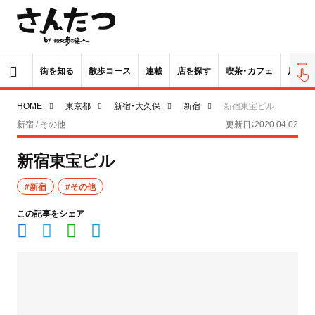
街を知る
散歩コース
連載
店を探す
喫茶・カフェ
居酒屋
HOME
東京都
新宿・大久保
新宿
新宿東宝ビル
新宿 / その他
更新日：2020.04.02
新宿東宝ビル
#新宿
#その他
この記事をシェア