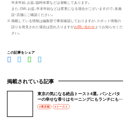
年末年始、お盆、臨時休業などは省略してあります。
また、GW、お盆、年末年始などは変更になる場合がございますので、各施
設・店舗にご確認ください。
※ 掲載している情報は編集部で事前確認しておりますが、スポット情報の
誤りを発見された場合は恐れ入りますが
お問い合わせ
よりお知らせくだ
さい。
この記事をシェア
掲載されている記事
東京の気になる絶品トースト4選。パンとバタ
ーの幸せな香りはモーニングにもランチにもお
すすめ！
#東京都
#トースト