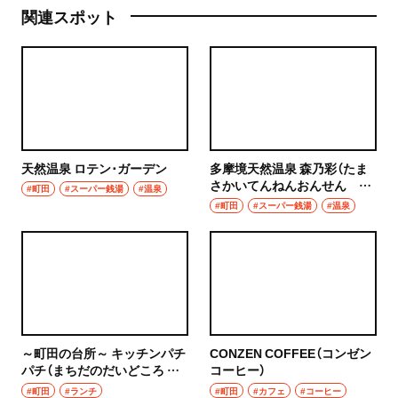
関連スポット
天然温泉 ロテン･ガーデン
多摩境天然温泉 森乃彩（たま
さかいてんねんおんせん も
#町田
#スーパー銭湯
#温泉
りのいろどり）
#町田
#スーパー銭湯
#温泉
～町田の台所～ キッチンパチ
CONZEN COFFEE（コンゼン
パチ（まちだのだいどころ き
コーヒー）
っちんぱちぱち）
#町田
#ランチ
#町田
#カフェ
#コーヒー