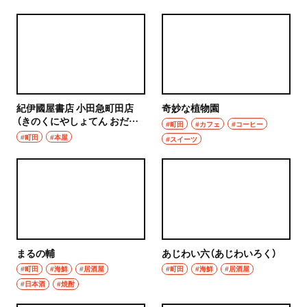
紀伊國屋書店 小田急町田店
奇妙な植物園
（きのくにやしょてん おだき
#町田
#カフェ
#コーヒー
ゅうまちだてん）
#町田
#本屋
#スイーツ
まるの輔
あじわい六（あじわいろく）
#町田
#海鮮
#居酒屋
#町田
#海鮮
#居酒屋
#日本酒
#焼酎