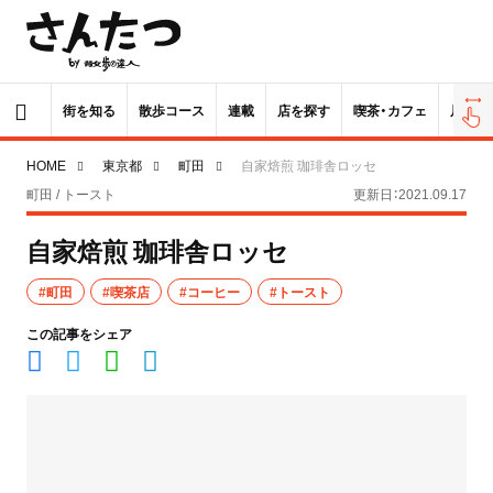
街を知る
散歩コース
連載
店を探す
喫茶・カフェ
居酒屋
HOME
東京都
町田
自家焙煎 珈琲舎ロッセ
町田 / トースト
更新日：2021.09.17
自家焙煎 珈琲舎ロッセ
#町田
#喫茶店
#コーヒー
#トースト
この記事をシェア