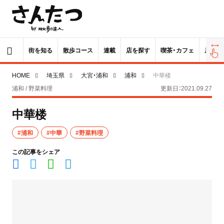
街を知る
散歩コース
連載
店を探す
喫茶・カフェ
居酒屋
HOME
埼玉県
大宮・浦和
浦和
中華楼
浦和 / 野菜料理
更新日：2021.09.27
中華楼
#浦和
#中華
#野菜料理
この記事をシェア