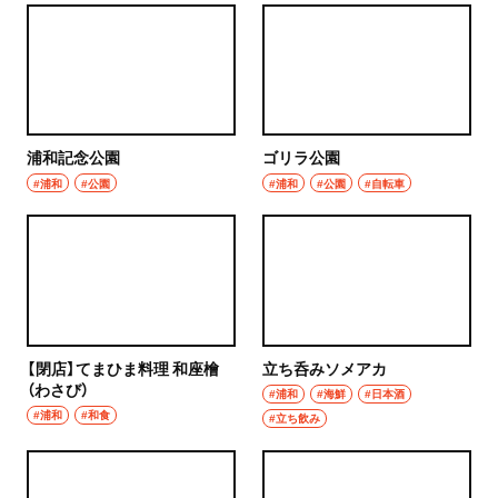
浦和記念公園
ゴリラ公園
#浦和
#公園
#浦和
#公園
#自転車
【閉店】てまひま料理 和座檜
立ち呑みソメアカ
（わさび）
#浦和
#海鮮
#日本酒
#浦和
#和食
#立ち飲み