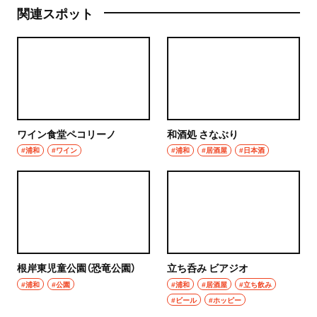
関連スポット
ワイン食堂ペコリーノ
和酒処 さなぶり
#浦和
#ワイン
#浦和
#居酒屋
#日本酒
根岸東児童公園（恐竜公園）
立ち呑み ビアジオ
#浦和
#公園
#浦和
#居酒屋
#立ち飲み
#ビール
#ホッピー