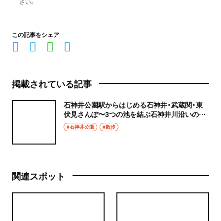
さい。
この記事をシェア
掲載されている記事
石神井公園駅からはじめる石神井・武蔵関・東
伏見さんぽ〜3つの池を結ぶ石神井川沿いの水
辺散歩〜
#石神井公園
#散歩
関連スポット