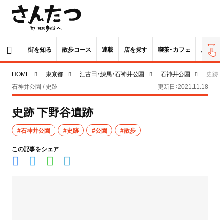
街を知る
散歩コース
連載
店を探す
喫茶・カフェ
居酒屋
HOME
東京都
江古田・練馬・石神井公園
石神井公園
史跡
石神井公園 / 史跡
更新日：2021.11.18
史跡 下野谷遺跡
#石神井公園
#史跡
#公園
#散歩
この記事をシェア