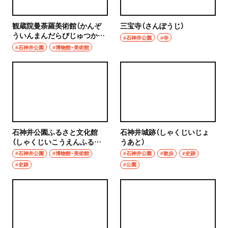
観蔵院曼荼羅美術館（かんぞ
三宝寺（さんぽうじ）
ういんまんだらびじゅつか
#石神井公園
#寺
ん）
#石神井公園
#博物館・美術館
石神井公園ふるさと文化館
石神井城跡（しゃくじいじょ
（しゃくじいこうえんふるさ
うあと）
とぶんかかん）
#石神井公園
#博物館・美術館
#石神井公園
#散歩
#史跡
#史跡
#公園