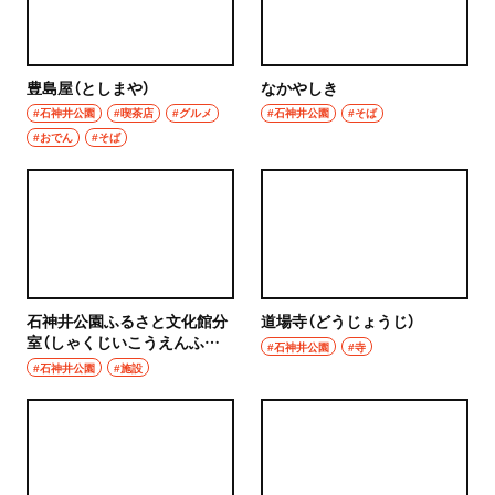
豊島屋（としまや）
なかやしき
#石神井公園
#喫茶店
#グルメ
#石神井公園
#そば
#おでん
#そば
石神井公園ふるさと文化館分
道場寺（どうじょうじ）
室（しゃくじいこうえんふる
#石神井公園
#寺
さとぶんかかんぶんしつ）
#石神井公園
#施設