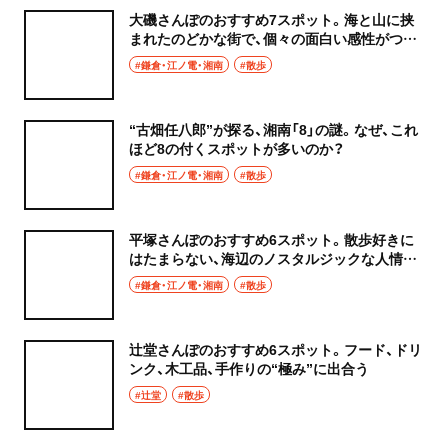
大磯さんぽのおすすめ7スポット。海と山に挟
まれたのどかな街で、個々の面白い感性がつな
ぐ輪
#鎌倉・江ノ電・湘南
#散歩
“古畑任八郎”が探る、湘南「8」の謎。なぜ、これ
ほど8の付くスポットが多いのか？
#鎌倉・江ノ電・湘南
#散歩
平塚さんぽのおすすめ6スポット。散歩好きに
はたまらない、海辺のノスタルジックな人情タ
ウンへ
#鎌倉・江ノ電・湘南
#散歩
辻堂さんぽのおすすめ6スポット。フード、ドリ
ンク、木工品、手作りの“極み”に出合う
#辻堂
#散歩