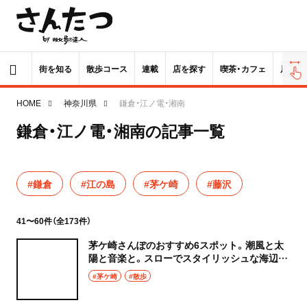
街を知る
散歩コース
連載
店を探す
喫茶・カフェ
居酒屋
HOME
神奈川県
鎌倉・江ノ電・湘南
鎌倉・江ノ電・湘南の記事一覧
#鎌倉
#江の島
#茅ケ崎
#藤沢
41〜60件（全173件）
茅ケ崎さんぽのおすすめ6スポット。潮風と太
陽と音楽と。スローでスタイリッシュな海辺の
街へ
#茅ケ崎
#散歩