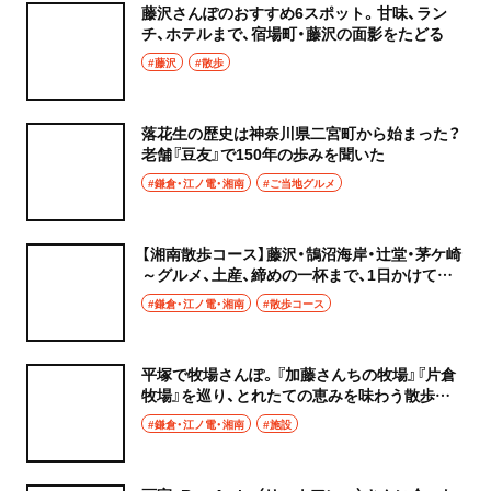
藤沢さんぽのおすすめ6スポット。甘味、ラン
チ、ホテルまで、宿場町・藤沢の面影をたどる
#藤沢
#散歩
落花生の歴史は神奈川県二宮町から始まった？
老舗『豆友』で150年の歩みを聞いた
#鎌倉・江ノ電・湘南
#ご当地グルメ
【湘南散歩コース】藤沢・鵠沼海岸・辻堂・茅ケ崎
～グルメ、土産、締めの一杯まで、1日かけて海
辺を満喫～
#鎌倉・江ノ電・湘南
#散歩コース
平塚で牧場さんぽ。『加藤さんちの牧場』『片倉
牧場』を巡り、とれたての恵みを味わう散歩コ
ース！
#鎌倉・江ノ電・湘南
#施設