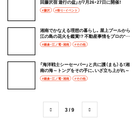
回藤沢宿 遊行の盆」が7月26・27日に開催！
#藤沢
#祭り・イベント
湘南でかなえる理想の暮らし。屋上プールから
江の島の花火を鑑賞!? 不動産事情をプロの“湘
南人”に聞いてみた
#鎌倉・江ノ電・湘南
#その他
「海洋戦士シーセーバー」と共に護（まも）る！湘
南の海～トングをその手に、いざ立ち上がれ～
#鎌倉・江ノ電・湘南
#その他
3 / 9