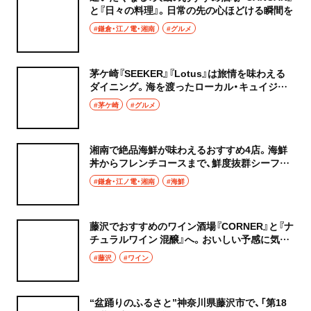
と『日々の料理』。日常の先の心ほどける瞬間を
#鎌倉・江ノ電・湘南
#グルメ
茅ケ崎『SEEKER』『Lotus』は旅情を味わえる
ダイニング。海を渡ったローカル・キュイジー
ヌに舌鼓！
#茅ケ崎
#グルメ
湘南で絶品海鮮が味わえるおすすめ4店。海鮮
丼からフレンチコースまで、鮮度抜群シーフー
ドオールスターズを！
#鎌倉・江ノ電・湘南
#海鮮
藤沢でおすすめのワイン酒場『CORNER』と『ナ
チュラルワイン 混醸』へ。おいしい予感に気持
ち華やぐ！
#藤沢
#ワイン
“盆踊りのふるさと”神奈川県藤沢市で、「第18