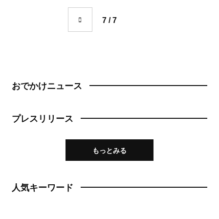
焼き鳥
市川
7 / 7
天ぷら
本八幡
おでん
柏・松戸・流山
もつ焼き
流山
おでかけニュース
うなぎ
我孫子
食堂
プレスリリース
柏
洋食・西洋料理
松戸
もっとみる
パスタ
成田・佐倉・佐原・富里
洋食
人気キーワード
東京都
オムライス
椎名町・東長崎・要町・千川