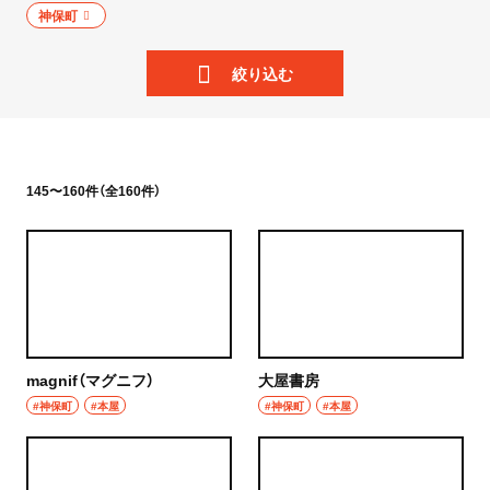
ニュース
神保町
岩手県
散歩
絞り込む
宮城県
街歩き
秋田県
散歩コース
山形県
145〜160件（全160件）
喫茶・カフェ
福島県
カフェ
茨城県
喫茶店
つくば
コーヒー
magnif（マグニフ）
大屋書房
守谷
ラーメン・つけ麺
#神保町
#本屋
#神保町
#本屋
取手
ラーメン
栃木県