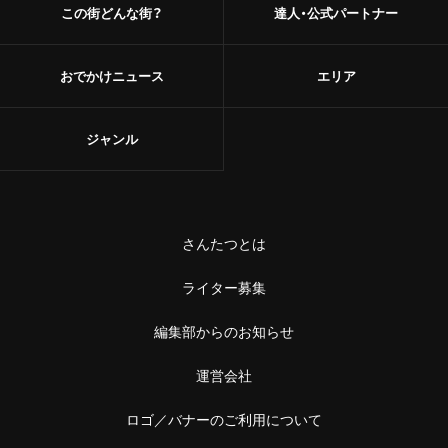
成城学園前
この街どんな街？
達人・公式パートナー
町中華
東京駅・丸の内・八重洲
台湾料理
おでかけニュース
エリア
東京駅
タイ料理
ジャンル
八重洲
焼肉
銀座
餃子
有楽町・新橋・日比谷・汐留
さんたつとは
そば・うどん
日比谷
ライター募集
そば
編集部からのお知らせ
有楽町
うどん
運営会社
新橋
パン
ロゴ／バナーのご利用について
日本橋・人形町
サンドイッチ