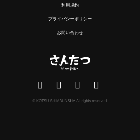
利用規約
日本橋
トースト
プライバシーポリシー
人形町
スイーツ・甘味
お問い合わせ
神田・神保町・秋葉原
スイーツ
神田
ケーキ
神保町
パフェ
秋葉原
パンケーキ
御茶ノ水
プリン
© KOTSU SHIMBUNSHA All rights reserved.
水道橋
ホットケーキ
上野・浅草
フルーツサンド
上野