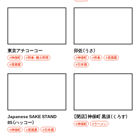
秩父
ウイスキー
上尾・久喜・熊谷
ホッピー
千葉県
サワー
野田
東京アチコーコー
卯佐（うさ）
カクテル
#神保町
#和食・郷土料理
#神保町
#和食
#居酒屋
千葉・船橋・津田沼
#居酒屋
#日本酒
和食・郷土料理
千葉
定食
船橋
寿司
津田沼
とんかつ
Japanese SAKE STAND
【閉店】神保町 黒須（くろす）
習志野
85（ハッコー）
#神保町
#ラーメン
和食
#神保町
#居酒屋
#日本酒
市川・本八幡