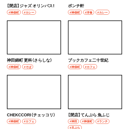
浦和
【閉店】ジャズ オリンパス！
ポンチ軒
居酒屋・バー
#神保町
#カレー
#神保町
#洋食
#カレー
大宮
居酒屋
所沢・狭山・入間・飯能
バー
飯能
日本酒
所沢
神田錦町 更科（さらしな）
ブックカフェ二十世紀
焼酎
#神保町
#そば
#神保町
#カフェ
入間
立ち飲み
狭山
せんべろ
川越・朝霞・ふじみ野・志木
ビール
川越
ワイン
CHEKCCORI（チェッコリ）
【閉店】てんぷら 魚ふじ
秩父・長瀞・三峰口
#神保町
#カフェ
#神田
#神保町
#ランチ
地酒
#天ぷら