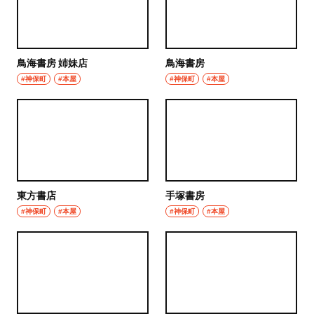
グルメ
群馬県
モーニング
前橋
鳥海書房 姉妹店
鳥海書房
食べ歩き
#神保町
#本屋
#神保町
#本屋
高崎
ランチ
埼玉県
カレー
草加・越谷・春日部
テイクアウト
草加
東方書店
手塚書房
野菜料理
#神保町
#本屋
#神保町
#本屋
越谷
海鮮
春日部
鍋
大宮・浦和
ご当地グルメ