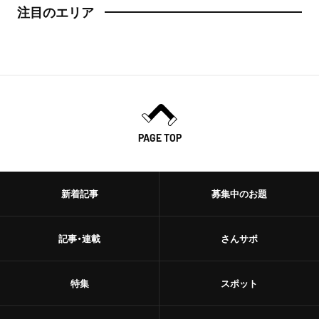
注目のエリア
ハンバーグ
椎名町
イタリアン
東長崎
ピザ
要町
フレンチ
千川
PAGE TOP
スペイン料理
保谷・東久留米・清瀬・秋津
パエリヤ
新着記事
募集中のお題
経堂・千歳船橋・祖師ヶ谷大蔵・成城学園前
レストラン
経堂
記事・連載
さんサポ
ナポリタン
千歳船橋
アジア・エスニック
特集
スポット
祖師ヶ谷大蔵
中華