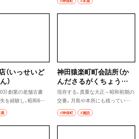
イタリアン
#神保町
#本屋
世フロアでは甲冑、鎧
要町・
コーナーの新設や、階段ギャラリ
、中世に愛飲されたハチ
ー、フェアなどもあり、訪れること
ピザ
。営業中の本屋にある
で新しい発見がある。書店員個人
フレンチ
を探す「噓の本屋」ゲ
的推し本のコーナーも見逃せな
斜め上のイベントも実施
い。
スペイン料理
パエリヤ
店（いっせいど
神田猿楽町町会詰所（か
レストラン
ん）
んださるがくちょうち
清瀬・
ナポリタン
ょうかいつめしょ）
903）創業の老舗古書
現存する、貴重な大正～昭和初期の
アジア・エスニック
失を経験し、昭和6年
交番。月島や本所にも残っている
祖師ヶ
前
に頑丈な鉄筋コンクリート
が、2階建てなのはここだけだとい
本屋
#神保町
#施設
中華
建され、現在に至る。
う。現在は町会の詰所になってい
古典籍など文科系書物
て、映画やドラマのロケ地にもよく
町中華
扱っている。
使用される。