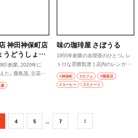
台湾料理
タイ料理
焼肉
八重洲
店 神田神保町店
味の珈琲屋 さぼうる
餃子
ょうどうしょて
1955年創業の名喫茶のひとつ。レ
そば・うどん
だじんぼうちょ
トロな雰囲気漂う店内のレンガの
90）創業、2020年に
壁には、ぎっしりと落書きが描か
迎えた。鹿島茂、立花隆、
そば
#神保町
#カフェ
#喫茶店
れ、歴史を感じさせる。ネルドリッ
ど多くの読書人に愛さ
#コーヒー
#スイーツ
本屋
うどん
プで淹れたコーヒーや生ジュース
書店だ。通称“軍艦”と
比谷・
も人気。
レジ前の新刊コーナーを
パン
自の棚作りに定評があ
サンドイッチ
4
5
...
7
トースト