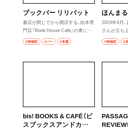
ブックバー リリパット
ほんまる
秩父
書店が閉じてから開店する、絵本専
2024年4
上尾・久喜・熊谷
門店『Book House Cafe』の奥にあ
さんが立ち
千葉県
るバー。ビル裏の専用扉から入る
2025年4月
#神保町
#バー
#本屋
#神保町
#
秘密の空間で、運が良ければ店主に
並び、棚主が
野田
よる読み聞かせも。カウンター5席
版社など法
のほか、書店内のカフェ席も利用で
人の棚主も
千葉・船橋・津田
き絵本も購入可。
いるという
千葉
の場だ。
船橋
津田沼
bis! BOOKS & CAFÉ（ビ
PASSAG
習志野
スブックスアンドカフ
REVIE