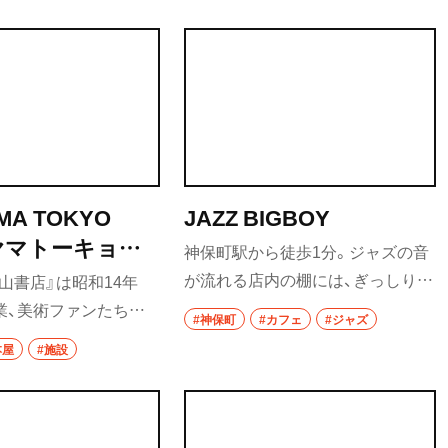
ンドには『アルバラドス
ワンダは、黒糖のようなコクのある
ーカリー』から冷凍のま
甘みも感じられ、あんぱんに合う。
食べ歩き
たオーガニックの全粒
中煎りのブラジルは、ナッツやチョ
を使用。焼くと表面が
コレートのような香ばしさがミル
ランチ
て歯切れがよく具材と
クと相性がよく、ラテに最適だ。
カレー
テイクアウト
MA TOKYO
JAZZ BIGBOY
部
野菜料理
ヤマトーキョー
神保町駅から徒歩1分。ジャズの音
海鮮
が流れる店内の棚には、ぎっしりと
山書店』は昭和14年
レコードが収められている。レコ
に創業、美術ファンたちに
鍋
#神保町
#カフェ
#ジャズ
ードに詳しいのはもちろん、CDは
た古書店だ。アーカイ
本屋
#施設
毎月30枚は買っているというマス
に新旧をミックスした、
ご当地グルメ
ターの林さんにおすすめをぜひ聞
く「線」や「面」で見せる
居酒屋・バー
いてみよう。
その矜持が宿る。古書