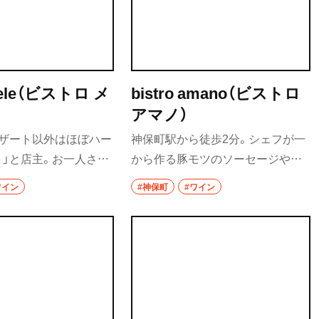
あることからアート、カ
居酒屋
息づく文脈や系譜を大
る。
バー
・飯能
日本酒
 mele（ビストロ メ
bistro amano（ビストロ
焼酎
アマノ）
デザート以外はほぼハー
神保町駅から徒歩2分。シェフが一
立ち飲み
」と店主。お一人さま
から作る豚モツのソーセージやジ
せんべろ
軽に楽しめる心配りが
ビエのハムなど、シャルキュトリー
ワイン
#神保町
#ワイン
ラスワインは800円程
は20種類以上に及ぶ。パンやデザ
ビール
できるため、ナチュラル
ートももちろん手作り。ワインは
み野・
ワイン
入門に最適だ。
100種類以上用意している。
地酒
ウイスキー
口