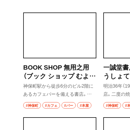
夜、ビジターも利用できるバーに変
店。3階の中
椎名町・東長崎・
千川
貌。本の販売は無いが、酒を飲みな
も販売され
がら読書を楽しめる。
ミツ酒まで
椎名町
まじき違和感
東長崎
ームなど、
している。
要町
千川
BOOK SHOP 無用之用
一誠堂書
（ブック ショップ むよう
うしょて
保谷・東久留米・
秋津
のよう）
神保町駅から徒歩6分のビル2階に
明治36年（1
あるカフェバーを備える書店。
店。二度の焼
経堂・千歳船橋・
谷大蔵・成城学園
2023年8月に移転リニューアルオ
（1931）
#神保町
#カフェ
#バー
#本屋
#神保町
#
ープンした。店内の棚には古書と
造のビルに再
経堂
新刊が入り混じり、文芸、デザイン、
和書・洋書・
千歳船橋
音楽、建築など、ジャンルはボーダ
全般を取り