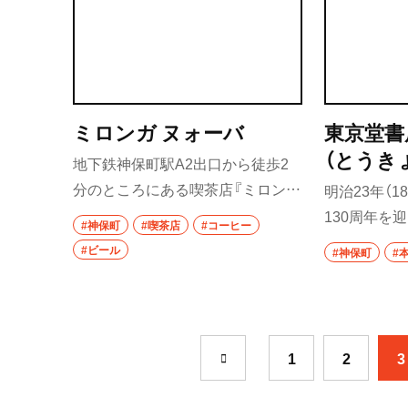
レス。奥にはカウンターと窓辺席
祖師ヶ谷大蔵
があり、ドリップコーヒーや酒など
が楽しめる。一人客の隠れ社交場
成城学園前
ともなっていて、随時イベントも開
東京駅・丸の内・
催。
ミロンガ ヌォーバ
東京堂書
東京駅
（とうき
地下鉄神保町駅A2出口から徒歩2
んかん
分のところにある喫茶店『ミロンガ
明治23年（18
八重洲
うてん）
ヌォーバ』は、2023年2月に移転オ
130周年を
#神保町
#喫茶店
#コーヒー
銀座
ープンした都内屈指の名喫茶。レ
坪内祐三な
#ビール
#神保町
#
ンガの壁ややわらかな光で灯るラ
れてきた老舗
有楽町・新橋・日
ンプ、巨大なスピーカーから流れる
呼ばれる、
汐留
アルゼンチンタンゴを聞きながら、
はじめ、独
日比谷
古き良き昭和の雰囲気を味わお
る。
1
2
3
う。
有楽町