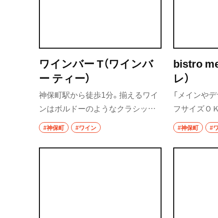
ら、ゆっくり口に入る丸いグラス
店が母体で
浦和
で。手作りスイーツとのペアリン
ルチャーに
グも醍醐味。
切にしてい
大宮
所沢・狭山・入間
ワインバー T（ワインバ
bistro
飯能
ー ティー）
レ）
神保町駅から徒歩1分。揃えるワイ
「メインや
所沢
ンはボルドーのようなクラシック
フサイズＯＫ
入間
を大切にしつつ、国内外のナチュー
からでも気
#神保町
#ワイン
#神保町
#
ルも取り入れているワインバー。
うれしい。グ
狭山
12種類のワインのほか、チーズ盛り
度から注文
川越・朝霞・ふじ
合わせや自家製シューマイなどの
ワイン沼の
志木
軽食も楽しめる。入店は最大3名ま
で、女性一人でも入りやすい安心感
川越
のある店だ。
秩父・長瀞・三峰