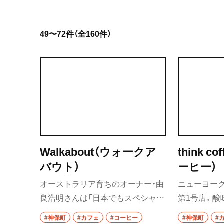
岩手県
49〜72件（全160件）
宮城県
秋田県
山形県
福島県
茨城県
Walkabout（ウォークア
think 
つくば
バウト）
ーヒー）
守谷
オーストラリア育ちのオーナー・由
ニューヨークの『
良浩明さんは「日本でもスペシャル
第1号店。酸
取手
ティコーヒーを日常化させたい」と
ドをはじめ、
#神保町
#カフェ
#コーヒー
#神保町
#
栃木県