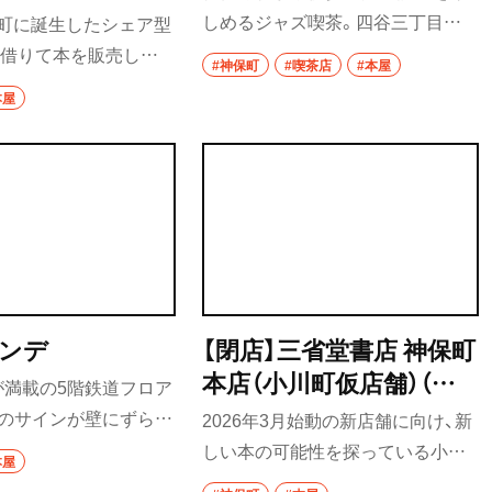
レビューズ）
しめるジャズ喫茶。四谷三丁目の
保町に誕生したシェア型
おでん
ジャズ喫茶『喫茶茶会記』が前身の
を借りて本を販売して
#神保町
#喫茶店
#本屋
この店は、店の一角と2階に本棚を
は作家から評論家に加
もつ焼き
本屋
設置し、バウハウス系などのアート
ら90代まで純粋な本好
うなぎ
ブックや小説を主力に揃える。棚
フォロワーなど幅広
に並ぶ本の一部は購入することも
の本棚に貼られたQR
食堂
可能。「表現者とコラボする総合芸
、棚主のデータを参照す
術喫茶でありたい」とは店主・福地
きる。
洋食・西洋料理
さんの言葉だ。音楽、踊りや読書会
パスタ
などのイベントも随時開催。
洋食
ンデ
【閉店】三省堂書店 神保町
本店（小川町仮店舗）（さ
が満載の5階鉄道フロア
オムライス
・富里
んせいどうしょてんじ
ルのサインが壁にずらり
2026年3月始動の新店舗に向け、新
ハンバーグ
んぼうちょうほんてん
イドルフロアなど、各
しい本の可能性を探っている小川
本屋
おがわまちかりてんぽ）
入り方がすさまじい書
町仮店舗。ZINEやリトルプレスの