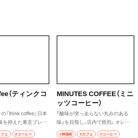
街歩き
散歩コース
喫茶・カフェ
カフェ
喫茶店
コーヒー
coffee（ティンクコ
MINUTES COFFEE（ミニ
ラーメン・つけ麺
ッツコーヒー）
ラーメン
think coffee』日本
「酸味が突っ走らない丸みのある
味を抑えた東京ブレン
味」を目指し、店内で焙煎。オレン
グルメ
店内で毎日焙煎する。
ジのような酸味がほのかに漂うル
カフェ
#コーヒー
#神保町
#カフェ
#コーヒー
モーニング