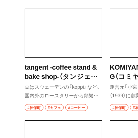
シドニーの『Stitch Coffee』から豆
ベーグルサ
を仕入れ、エスプレッソを中心に提
トリートベ
群馬県
供。カフェラテに似たマジックは、
ま空輸され
エスプレッソの倍ぐらい濃いショ
粉ベーグル
前橋
ットを使うのでしっかりコーヒー
カリッとし
高崎
らしさもある。
もなじむ。
埼玉県
tangent -coffee stand &
KOMIYA
草加・越谷・春日
bake shop-（タンジェン
G（コミ
ト コーヒースタンドア
ジー）
草加
豆はスウェーデンの『koppi』など、
運営元『小宮
ンドベイクショップ）
国内外のロースタリーから頻繁に
（1939）
越谷
届けられる。すっきりした香りと
愛されてき
#神保町
#カフェ
#コーヒー
#神保町
#
甘みが感じられる浅煎りは、その特
ブをベース
春日部
徴を前面に出すため細いワイング
「点」ではな
大宮・浦和
ラスで出す。ふくよかなタイプな
展示手法に