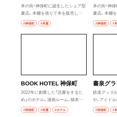
市川・本八幡
ェ）
イオール
本の街・神保町に誕生したシェア型
本の街・神
書店。本棚を借りて本を販売して
書店。本棚
市川
いる「棚主」は作家から評論家に加
いる「棚主」
#神保町
#本屋
#神保町
#
本八幡
え、高校生から90代まで純粋な本好
え、高校生か
きや作家のフォロワーなど幅広
きや作家の
柏・松戸・流山
い。それぞれの本棚に貼られたQR
い。それぞれ
コードから、棚主のデータを参照す
コードから
流山
ることもできる。また、こちらの店
ることもで
我孫子
舗には棚主が集うカフェスペース
も（一般利用も可）。
柏
BOOK HOTEL 神保町
書泉グラ
松戸
2022年に創業した「読書をするた
鉄道グッズ
成田・佐倉・佐原
め」のホテル。漫画ルーム、猫本ル
や、アイド
ームなど、テーマがユニークな部屋
と並ぶ6階ア
東京都
#神保町
#本屋
#ホテル
#神保町
#
に宿泊できる。1階フロント周辺は
担当の熱の