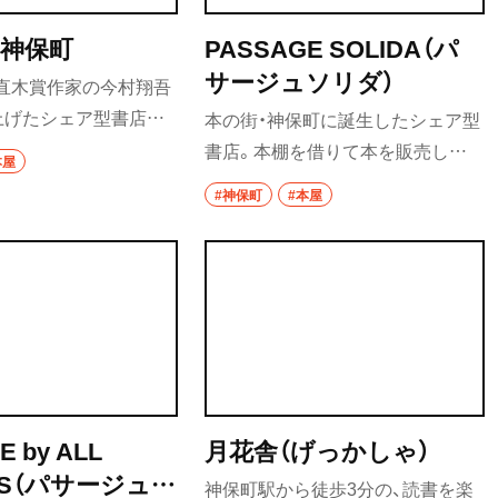
ホッピー
神保町
PASSAGE SOLIDA（パ
サージュソリダ）
サワー
月、直木賞作家の今村翔吾
上げたシェア型書店。
本の街・神保町に誕生したシェア型
カクテル
時点で360以上の本棚が
書店。本棚を借りて本を販売して
本屋
和食・郷土料理
本を販売している。出
いる「棚主」は作家から評論家に加
#神保町
#本屋
人の出店だけでなく、個
え、高校生から90代まで純粋な本好
定食
全体の7割ほどを占めて
きや作家のフォロワーなど幅広
沼
。思わぬ本との出合い
い。それぞれの本棚に貼られたQR
寿司
コードから、棚主のデータを参照す
とんかつ
ることもできる。
和食
焼き鳥
E by ALL
月花舎（げっかしゃ）
WS（パサージュバ
天ぷら
神保町駅から徒歩3分の、読書を楽