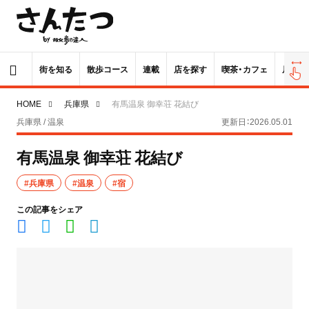
街を知る
散歩コース
連載
店を探す
喫茶・カフェ
居酒屋
HOME
兵庫県
有馬温泉 御幸荘 花結び
兵庫県 / 温泉
更新日：2026.05.01
有馬温泉 御幸荘 花結び
#兵庫県
#温泉
#宿
この記事をシェア