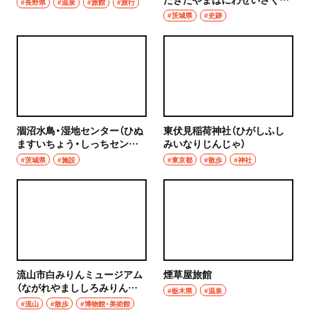
#長野県
#温泉
#旅館
#旅行
せき）
#茨城県
#史跡
涸沼水鳥・湿地センター（ひぬ
東伏見稲荷神社（ひがしふし
ますいちょう・しっちセンタ
みいなりじんじゃ）
ー）
#茨城県
#施設
#東京都
#散歩
#神社
流山市白みりんミュージアム
煙草屋旅館
（ながれやまししろみりんミ
#栃木県
#温泉
ュージアム）
#流山
#散歩
#博物館・美術館