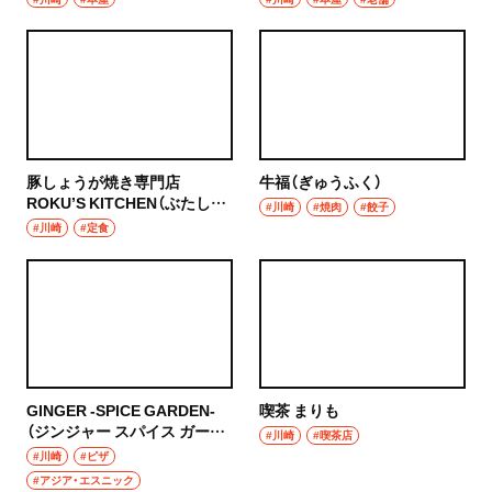
豚しょうが焼き専門店
牛福（ぎゅうふく）
ROKU’S KITCHEN（ぶたしょ
#川崎
#焼肉
#餃子
うがやきせんもんてん ロクズ
#川崎
#定食
キッチン）
GINGER -SPICE GARDEN-
喫茶 まりも
（ジンジャー スパイス ガーデ
#川崎
#喫茶店
ン）
#川崎
#ピザ
#アジア・エスニック