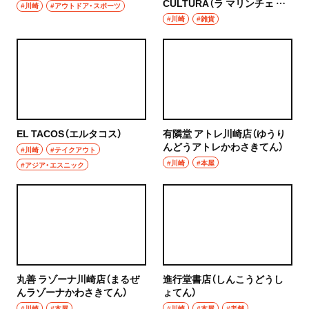
CULTURA（ラ マリンチェ テ
#川崎
#アウトドア・スポーツ
ィエンダ クルトゥーラ）
#川崎
#雑貨
EL TACOS（エルタコス）
有隣堂 アトレ川崎店（ゆうり
んどうアトレかわさきてん）
#川崎
#テイクアウト
#川崎
#本屋
#アジア・エスニック
丸善 ラゾーナ川崎店（まるぜ
進行堂書店（しんこうどうし
んラゾーナかわさきてん）
ょてん）
#川崎
#本屋
#川崎
#本屋
#老舗