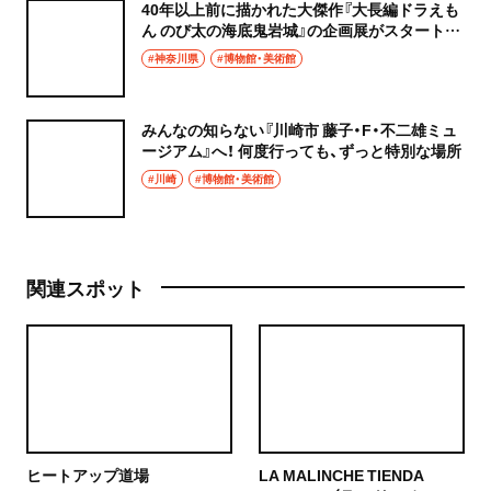
40年以上前に描かれた大傑作『大長編ドラえも
ん のび太の海底鬼岩城』の企画展がスタート。
『川崎市 藤子・F・不二雄ミュージアム』へいざ
#神奈川県
#博物館・美術館
行かん！
みんなの知らない『川崎市 藤子・F・不二雄ミュ
ージアム』へ！ 何度行っても、ずっと特別な場所
#川崎
#博物館・美術館
関連スポット
ヒートアップ道場
LA MALINCHE TIENDA