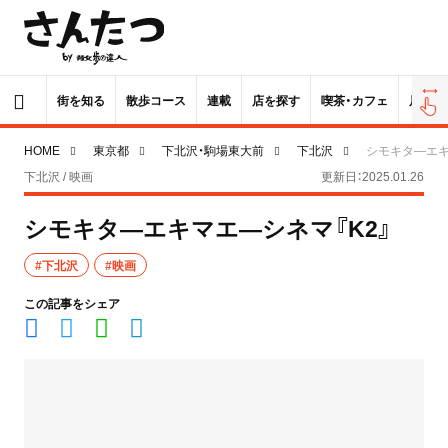
街を知る
散歩コース
連載
店を探す
喫茶・カフェ
居酒屋
HOME
東京都
下北沢・駒場東大前
下北沢
シモキタ―エキ
下北沢 / 映画
更新日：2025.01.26
シモキタ―エキマエ―シネマ『K2』
#下北沢
#映画
この記事をシェア