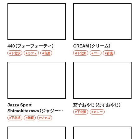
440（フォーフォーティ）
CREAM（クリーム）
#下北沢
#カフェ
#音楽
#下北沢
#バー
#音楽
Jazzy Sport
茄子おやじ（なすおやじ）
Shimokitazawa（ジャジース
#下北沢
#カレー
ポーツシモキタザワ）
#下北沢
#雑貨
#ジャズ