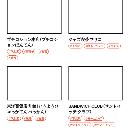
プチコション本店（プチコシ
ジャズ喫茶 マサコ
ョンほんてん）
#下北沢
#喫茶・カフェ
#ジャズ
#下北沢
#街歩き
#古着
#旅行
東洋百貨店 別館（とうようひ
SANDWICH CLUB（サンドイ
ゃっかてん べっかん）
ッチ クラブ）
#下北沢
#散歩
#古着
#下北沢
#モーニング
#テイクアウト
#サンドイッチ