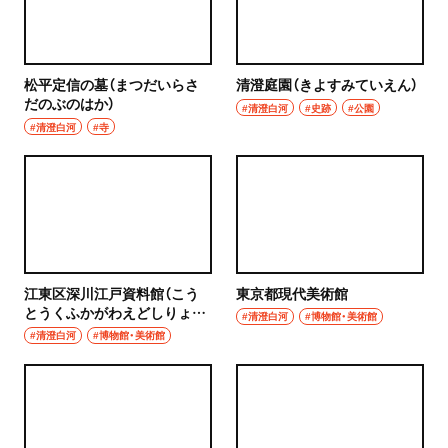
松平定信の墓（まつだいらさ
清澄庭園（きよすみていえん）
だのぶのはか）
#清澄白河
#史跡
#公園
#清澄白河
#寺
江東区深川江戸資料館（こう
東京都現代美術館
とうくふかがわえどしりょう
#清澄白河
#博物館・美術館
かん）
#清澄白河
#博物館・美術館