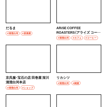
だるま
ARiSE COFFEE
ROASTERS（アライズ コーヒ
#清澄白河
#居酒屋
ー ロースターズ）
#清澄白河
#カフェ
#コーヒー
京呉服･宝石の店 田巻屋 深川
リカシツ
清澄白河本店
#清澄白河
#雑貨
#清澄白河
#ショップ