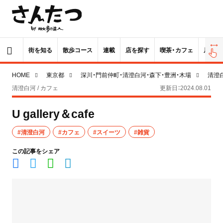
街を知る
散歩コース
連載
店を探す
喫茶・カフェ
居酒屋
HOME
東京都
深川・門前仲町・清澄白河・森下・豊洲・木場
清澄
清澄白河 / カフェ
更新日：2024.08.01
U gallery＆cafe
#清澄白河
#カフェ
#スイーツ
#雑貨
この記事をシェア