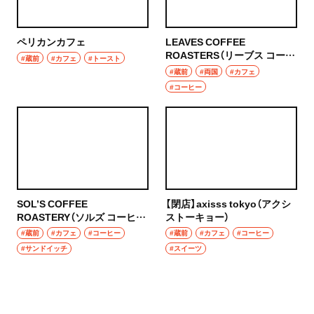
ペリカンカフェ
LEAVES COFFEE
ROASTERS（リーブス コーヒ
#蔵前
#カフェ
#トースト
ー ロースターズ）
#蔵前
#両国
#カフェ
#コーヒー
SOL’S COFFEE
【閉店】axisss tokyo（アクシ
ROASTERY（ソルズ コーヒー
ストーキョー）
ロースタリー）
#蔵前
#カフェ
#コーヒー
#蔵前
#カフェ
#コーヒー
#サンドイッチ
#スイーツ