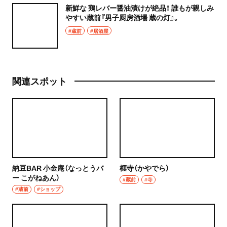
新鮮な 鶏レバー醤油漬けが絶品！ 誰もが親しみ
やすい蔵前『男子厨房酒場 蔵の灯』。
#蔵前
#居酒屋
関連スポット
納豆BAR 小金庵（なっとうバ
榧寺（かやでら）
ー こがねあん）
#蔵前
#寺
#蔵前
#ショップ