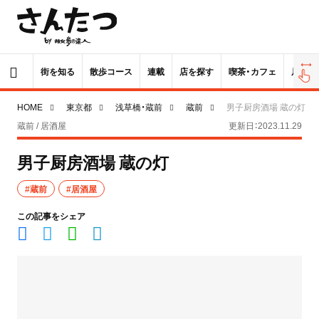
街を知る
散歩コース
連載
店を探す
喫茶・カフェ
居酒屋
HOME
東京都
浅草橋・蔵前
蔵前
男子厨房酒場 蔵の灯
蔵前 / 居酒屋
更新日：2023.11.29
男子厨房酒場 蔵の灯
#蔵前
#居酒屋
この記事をシェア