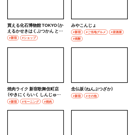
買える化石博物館 TOKYO（か
みやこんじょ
えるかせきはくぶつかん とう
#新宿
#ご当地グルメ
#居酒屋
きょう）
#新宿
#ショップ
#焼酎
焼肉ライク 新宿歌舞伎町店
念仏坂（ねんぶつざか）
（やきにくらいく しんじゅく
#新宿
#その他
かぶきちょうてん）
#新宿
#モーニング
#焼肉