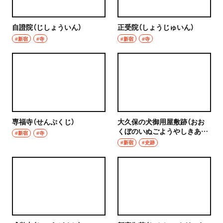
自證院（じしょういん）
正受院（しょうじゅいん）
#新宿
#寺
#新宿
#寺
専福寺（せんぷくじ）
大久保の犬御用屋敷跡（おお
くぼのいぬごようやしきあ
#新宿
#寺
と）
#新宿
#史跡