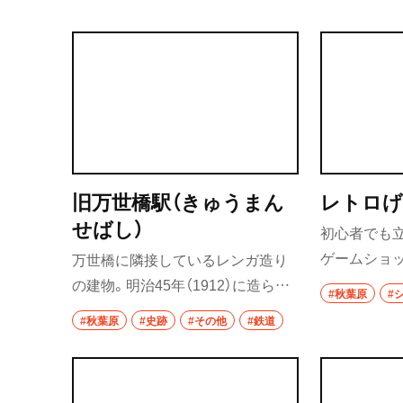
旧万世橋駅（きゅうまん
レトロげ
せばし）
初心者でも
ゲームショッ
万世橋に隣接しているレンガ造り
系、2階には
の建物。明治45年（1912）に造られ
#秋葉原
#
全商品起動
たかつての万世橋駅のホーム部分
#秋葉原
#史跡
#その他
#鉄道
ちろん、デ
や階段など、その遺構が随所に残っ
換した上で
ている。館内には万世橋駅ジオラ
かいところ
マ模型を展示。