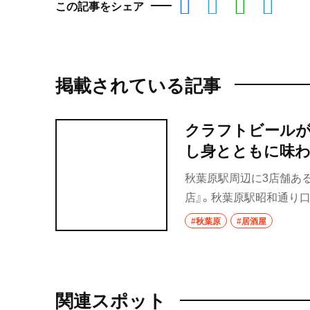
この記事をシェア
掲載されている記事
クラフトビールが
し身とともに味
秋葉原駅周辺に3店舗ある
店』。秋葉原駅昭和通り
トビールや創作料理が充
#秋葉原
#居酒屋
関連スポット