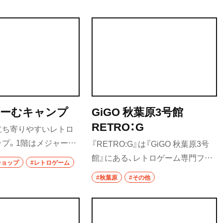
ーむキャンプ
GiGO 秋葉原3号館
RETRO：G
立ち寄りやすいレトロ
プ。1階はメジャー
『RETRO:G』は『GiGO 秋葉原3号
ディープな品が並ぶ。
館』にある、レトロゲーム専門フロ
ショップ
#レトロゲーム
チェック済みなのはも
ア。1人用、2人用、対戦、皆で楽しめ
#秋葉原
#その他
ータ保存用内臓電池を交
る大型筐体と、幅広い楽しみ方がで
販売してくれるなど、細
きるラインアップが揃っている。
に行き届いたサービス
中には『MANX TT』などの、貴重な