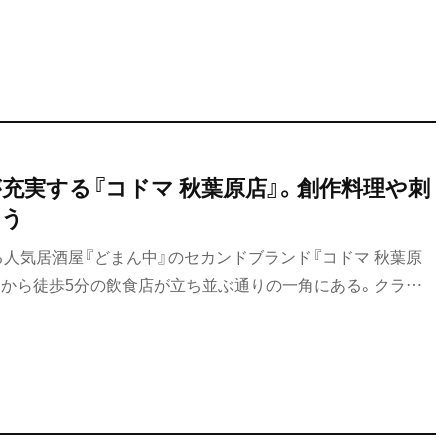
充実する『コドマ 秋葉原店』。創作料理や刺
わう
人気居酒屋『どまん中』のセカンドブランド『コドマ 秋葉原
口から徒歩5分の飲食店が立ち並ぶ通りの一角にある。クラフ
実し、仲間たちとワイワイ楽しむのに最適な店だ。