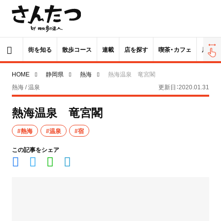
街を知る
散歩コース
連載
店を探す
喫茶・カフェ
居酒屋
HOME
静岡県
熱海
熱海温泉 竜宮閣
熱海 / 温泉
更新日：2020.01.31
熱海温泉 竜宮閣
#熱海
#温泉
#宿
この記事をシェア