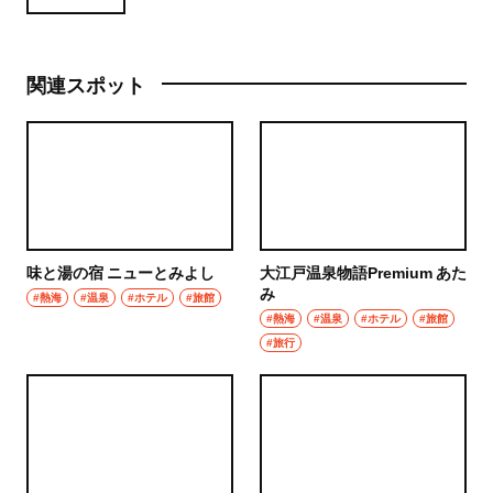
関連スポット
味と湯の宿 ニューとみよし
大江戸温泉物語Premium あた
み
#熱海
#温泉
#ホテル
#旅館
#熱海
#温泉
#ホテル
#旅館
#旅行