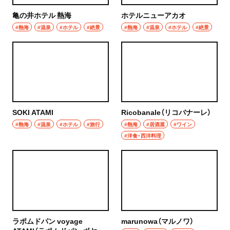
亀の井ホテル 熱海
ホテルニューアカオ
#熱海
#温泉
#ホテル
#絶景
#熱海
#温泉
#ホテル
#絶景
SOKI ATAMI
Ricobanale（リコバナーレ）
#熱海
#温泉
#ホテル
#旅行
#熱海
#居酒屋
#ワイン
#洋食・西洋料理
ラポムドパン voyage
marunowa（マルノワ）