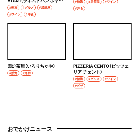
ATAMI（ラポムドパン ボヤー
#熱海
#居酒屋
#ワイン
ジュ アタミ）
#熱海
#グルメ
#居酒屋
#洋食
#ワイン
#洋食
囲炉茶屋（いろりちゃや）
PIZZERIA CENTO（ピッツェ
リア チェント）
#熱海
#海鮮
#熱海
#グルメ
#ワイン
#ピザ
おでかけニュース