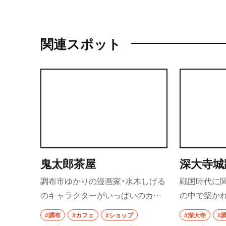
関連スポット
鬼太郎茶屋
深大寺城
調布市ゆかりの漫画家・水木しげる
戦国時代に
のキャラクターがいっぱいのカフ
の中で築か
ェ兼ショップ。水木しげるの世界
跡。多摩川
#調布
#カフェ
#ショップ
#深大寺
#
観を満喫でき、オリジナルグッズも
用した防御