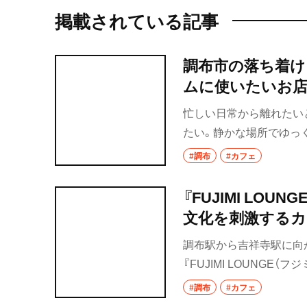
掲載されている記事
調布市の落ち着け
ムに使いたいお店
忙しい日常から離れたい
たい。静かな場所でゆっ
調布のカフェをご紹介。
#調布
#カフェ
『FUJIMI LO
文化を刺激するカ
調布駅から吉祥寺駅に向
『FUJIMI LOUNG
している。調布まちづく
#調布
#カフェ
をつなぐ「まちのリビング