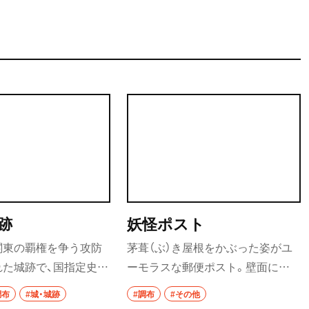
跡
妖怪ポスト
関東の覇権を争う攻防
茅葺（ぶ）き屋根をかぶった姿がユ
れた城跡で、国指定史
ーモラスな郵便ポスト。壁面に鬼
を望む高台の地形を利
太郎と一反もめんや猫娘などの妖
調布
#城・城跡
#調布
#その他
構造が特徴で、復元した
怪が描かれた調布駅北第1自転車駐