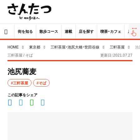
街を知る
散歩コース
連載
店を探す
喫茶・カフェ
居酒屋
HOME
東京都
三軒茶屋・池尻大橋・世田谷線
三軒茶屋
池
三軒茶屋 / そば
更新日：2021.07.27
池尻蕎麦
#三軒茶屋
#そば
この記事をシェア