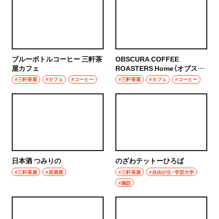
ブルーボトルコーヒー 三軒茶
OBSCURA COFFEE
屋カフェ
ROASTERS Home（オブスキ
ュラ コーヒー ロースターズ
#三軒茶屋
#カフェ
#コーヒー
#三軒茶屋
#カフェ
#コーヒー
ホーム）
日本酒 つみりの
のざわテットーひろば
#三軒茶屋
#居酒屋
#三軒茶屋
#自由が丘・学芸大学
#施設