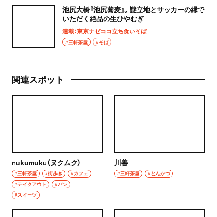
池尻大橋『池尻蕎麦』。謎立地とサッカーの縁で
いただく絶品の生ひやむぎ
連載：東京ナゼココ立ち食いそば
#三軒茶屋
#そば
関連スポット
nukumuku（ヌクムク）
川善
#三軒茶屋
#街歩き
#カフェ
#三軒茶屋
#とんかつ
#テイクアウト
#パン
#スイーツ