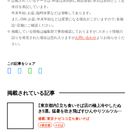
※ 記載されているデータは、料金は原則的に税込金額、休日は原則として定
休日を表記しています。
年末年始、お盆、臨時休業などは省略してあります。
また、GW、お盆、年末年始などは変更になる場合がございますので、各施
設・店舗にご確認ください。
※ 掲載している情報は編集部で事前確認しておりますが、スポット情報の
誤りを発見された場合は恐れ入りますが
お問い合わせ
よりお知らせくだ
さい。
この記事をシェア
掲載されている記事
【東京都内】立ち食いそば店の極上冷やしたぬ
き5選。猛暑を吹き飛ばすひんやりツルツルの
快楽！
連載：東京ナゼココ立ち食いそば
#東京都
#そば