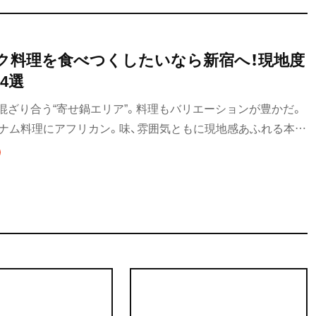
ク料理を食べつくしたいなら新宿へ！現地度
4選
混ざり合う“寄せ鍋エリア”。料理もバリエーションが豊かだ。
トナム料理にアフリカン。味、雰囲気ともに現地感あふれる本格
ているだけでも気分が盛り上がってくる。お腹も心も満たされ
すめ4店を厳選してご紹介。本場さながらの味をお試しあれ！