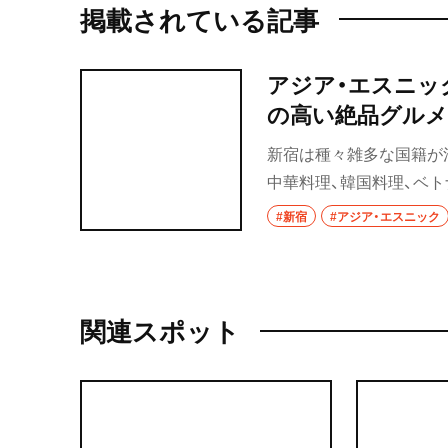
掲載されている記事
アジア・エスニッ
の高い絶品グルメ
新宿は種々雑多な国籍が
中華料理、韓国料理、ベ
派が所狭しと並び、歩い
#新宿
#アジア・エスニック
ること間違いなしのおす
関連スポット