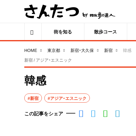
街を知る
散歩コース
HOME
東京都
新宿・大久保
新宿
韓感
新宿 / アジア・エスニック
韓感
#新宿
#アジア・エスニック
この記事をシェア