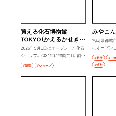
買える化石博物館
みやこ
TOKYO（かえるかせきは
宮崎県都城市
くぶつかん とうきょう）
にオープン
2026年5月1日にオープンした化石
イルでアッ
ショップ。2024年に福岡で1店舗目
#新宿
#ご
力。宮崎発祥
がオープンし、その反響を受けて東
#焼酎
#新宿
#ショップ
元の味がそ
京にも進出した。オーナーはもと
もと趣味で化石を買い集めていた
が、化石の捉え方を変えて楽しむア
イデアを形に。店内にはティラノ
サウルスなどの恐竜や絶滅した哺
乳類、海洋生物、古代植物など、産地
から直接仕入れた化石が揃う。