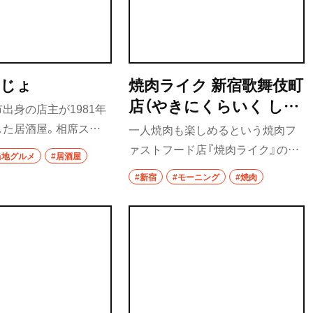
んじょ
焼肉ライク 新宿歌舞伎町
店（やきにくらいく しん
出身の店主が1981年
じゅくかぶきちょうて
した居酒屋。相席スタ
一人焼肉も楽しめるという焼肉フ
ん）
トホームな雰囲気が魅
ァストフード店『焼肉ライク』の新
当地グルメ
#居酒屋
のチキン南蛮など、地
宿歌舞伎町店。この店舗では朝食
#新宿
#モーニング
#焼肉
ろう。
メニューも実施しており、朝焼肉セ
ットでは朝からカルビを焼くとい
う非日常に、思わずテンションが上
がる。無煙ロースターでジュウジ
ュウと肉を焼きながら一人焼肉に
没頭。白米と肉の最強コンビが、一
日のスタートを力強く後押しして