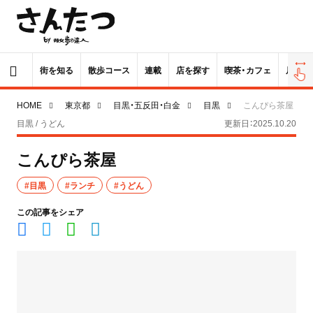
街を知る
散歩コース
連載
店を探す
喫茶・カフェ
居酒屋
HOME
東京都
目黒・五反田・白金
目黒
こんぴら茶屋
目黒 / うどん
更新日：2025.10.20
こんぴら茶屋
#目黒
#ランチ
#うどん
この記事をシェア