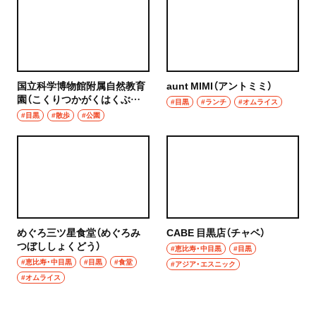
国立科学博物館附属自然教育
aunt MIMI（アントミミ）
園（こくりつかがくはくぶつ
#目黒
#ランチ
#オムライス
かんふぞくしぜんきょういく
#目黒
#散歩
#公園
えん）
めぐろ三ツ星食堂（めぐろみ
CABE 目黒店（チャベ）
つぼししょくどう）
#恵比寿・中目黒
#目黒
#恵比寿・中目黒
#目黒
#食堂
#アジア・エスニック
#オムライス