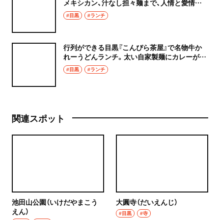
メキシカン、汁なし担々麺まで、人情と愛情が
詰まった料理を味わおう！
#目黒
#ランチ
行列ができる目黒『こんぴら茶屋』で名物牛か
れーうどんランチ。太い自家製麺にカレーがよ
く絡む！
#目黒
#ランチ
関連スポット
池田山公園（いけだやまこう
大圓寺（だいえんじ）
えん）
#目黒
#寺