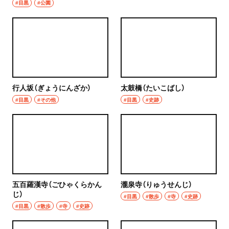
#目黒
#公園
行人坂（ぎょうにんざか）
太鼓橋（たいこばし）
#目黒
#その他
#目黒
#史跡
五百羅漢寺（ごひゃくらかん
瀧泉寺（りゅうせんじ）
じ）
#目黒
#散歩
#寺
#史跡
#目黒
#散歩
#寺
#史跡