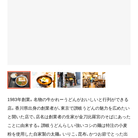
1983年創業。名物の牛かれーうどんがおいしいと行列ができる
店。香川県出身の創業者が、東京で讃岐うどんの魅力を広めたい
と開いた店で、店名は創業者の生家が
金刀比羅宮
のそばにあった
ことに由来する。讃岐うどんらしい強いコシの麺は特注の小麦
粉を使用した自家製の太麺。いりこ、昆布、かつお節でとった出