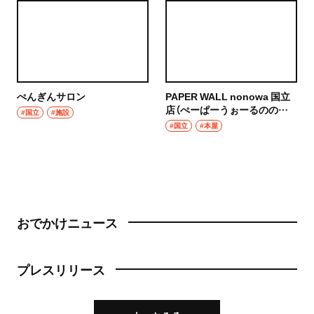
ぺんぎんサロン
PAPER WALL nonowa 国立
店（ぺーぱーうぉーるののわ
#国立
#施設
くにたちてん）
#国立
#本屋
おでかけニュース
プレスリリース