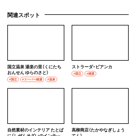
関連スポット
国立温泉 湯楽の里（くにたち
ストラーダ・ビアンカ
おんせん ゆらのさと）
#国立
#雑貨
#国立
#スーパー銭湯
#温泉
自然素材のインテリア たとぱ
高柳商店（たかやなぎしょう
に（しぜんそざいのインテリ
てん）