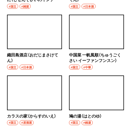
ア たとぱに）
#国立
#雑貨
#国立
#日本酒
織田島酒店（おだじまさけて
中国菜 一帆風順（ちゅうごく
ん）
さい イーファンフンスン）
#国立
#日本酒
#国立
#中華
カラスの家（からすのいえ）
鳩の湯（はとのゆ）
#国立
#居酒屋
#国立
#銭湯