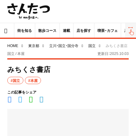
街を知る
散歩コース
連載
店を探す
喫茶・カフェ
居酒屋
HOME
東京都
立川・国立・国分寺
国立
みちくさ書店
国立 / 本屋
更新日：2025.10.03
みちくさ書店
#国立
#本屋
この記事をシェア