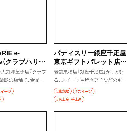
RIE e-
パティスリー銀座千疋屋
enge（クラブハリエ
東京ギフトパレット店
レンジ）
（パティスリーぎんざせ
の人気洋菓子店『クラブ
老舗果物店「銀座千疋屋」が手がけ
んびきや とうきょうギ
業態の店舗で、食品ロ
る、スイーツや焼き菓子などのギフ
フトパレットてん）
スチック化に配慮した
トに特化したブランドの東京駅
スイーツ
#東京駅
#スイーツ
。ミニサイズのバーム
店。銀座フルーツサンド、フルーツ
産
#お土産・手土産
、通年販売しているのは
オムレットの2品が東京駅限定で人
この店だけというバー
気だ。
のボストックなど、手土
めの商品が並ぶ。希少