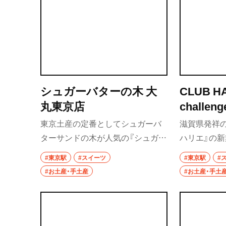
シュガーバターの木 大
CLUB HA
丸東京店
chall
イーチャ
東京土産の定番としてシュガーバ
滋賀県発祥
ターサンドの木が人気の『シュガー
ハリエ』の新
バターの木』。大丸東京店では、生
スや脱プラ
#東京駅
#スイーツ
#東京駅
#
仕立てのパティスリーシュガーバ
点が特徴だ
#お土産・手土産
#お土産・手土
ターの木 生バターサンドを10時～
クーヘンや
と17時～の1日2回の時間限定販売
首都圏では
している。2026年4月に登場したシ
ムクーヘン
ュガーバターパイも、新しい東京土
産におすす