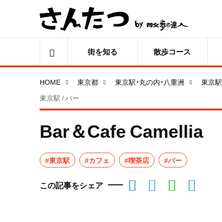
街を知る
散歩コース
HOME
東京都
東京駅・丸の内・八重洲
東京駅
東京駅 / バー
Bar＆Cafe Camellia
#東京駅
#カフェ
#喫茶店
#バー
この記事をシェア