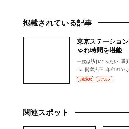
掲載されている記事
東京ステーション
ゃれ時間を堪能
一度は訪れてみたい、重
ル。開業大正4年（191
られる。少し立ち寄って
#東京駅
#グルメ
関連スポット