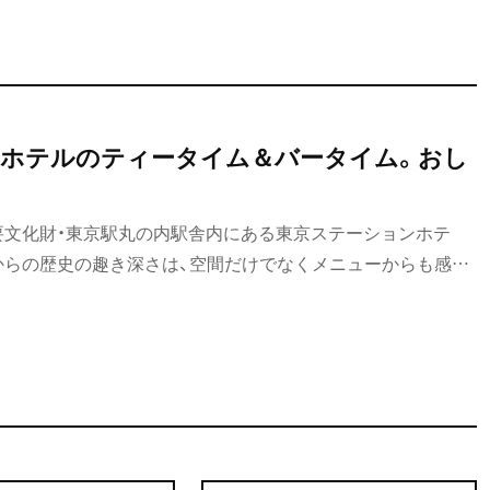
ホテルのティータイム＆バータイム。おし
要文化財・東京駅丸の内駅舎内にある東京ステーションホテ
5）からの歴史の趣き深さは、空間だけでなくメニューからも感じ
、特別なひとときを過ごしてみませんか。