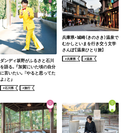
兵庫県・城崎（きのさき）温泉で
むかしといまを行き交う文学
さんぽ【温泉ひとり旅】
#兵庫県
#温泉
ダンディ坂野がふるさと石川
を語る。「加賀にいた頃の自分
に言いたい。『やると思ってた
よ』と」
#石川県
#旅行
街歩き