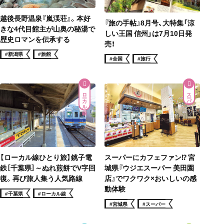
越後長野温泉『嵐渓荘』。本好
『旅の手帖』8月号、大特集「涼
きな4代目館主が山奥の秘湯で
しい王国 信州」は7月10日発
歴史ロマンを伝承する
売！
#新潟県
#旅館
#全国
#旅行
ローカル線
スーパー
【ローカル線ひとり旅】銚子電
スーパーにカフェファン⁉ 宮
鉄［千葉県］～ぬれ煎餅でV字回
城県『ウジエスーパー 美田園
復。再び旅人集う人気路線
店』でワクワク×おいしいの感
動体験
#千葉県
#ローカル線
#宮城県
#スーパー