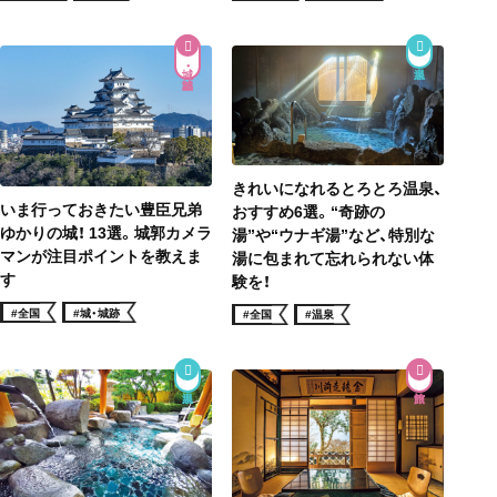
城・城跡
きれいになれるとろとろ温泉、
いま行っておきたい豊臣兄弟
おすすめ6選。“奇跡の
ゆかりの城！ 13選。城郭カメラ
湯”や“ウナギ湯”など、特別な
マンが注目ポイントを教えま
湯に包まれて忘れられない体
す
験を！
#全国
#城・城跡
#全国
#温泉