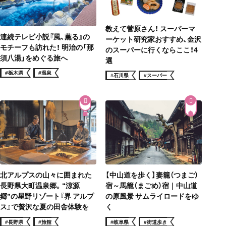
教えて菅原さん！ スーパーマ
連続テレビ小説『風、薫る』の
ーケット研究家おすすめ、金沢
モチーフも訪れた！ 明治の「那
のスーパーに行くならここ！4
須八湯」をめぐる旅へ
選
#栃木県
#温泉
#石川県
#スーパー
街道歩き
北アルプスの山々に囲まれた
【中山道を歩く】妻籠（つまご）
長野県大町温泉郷。“涼源
宿～馬籠（まごめ）宿｜中山道
郷”の星野リゾート『界 アルプ
の原風景 サムライロードをゆ
ス』で贅沢な夏の田舎体験を
く
#長野県
#旅館
#岐阜県
#街道歩き