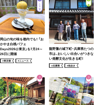
ニュース
街歩き
岡山の旬の味を都内でも！ 「お
かやま白桃パフェ
龍野藩の城下町・兵庫県たつの
Days2026@東京」を7月24～
市は、おいしい出合いがつきな
26日に開催
い発酵文化が生きる町！
#東京都
#ニュース
#兵庫県
#街歩き