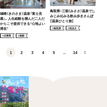
鳥取県・三朝（みささ）温泉でし
城崎（きのさき）温泉『富士見
みじみ沁みる飲み歩きさんぽ
屋』。人生経験を積んだ二人だ
【温泉ひとり旅】
からこそ提供できる“心地よい
滞在”
#鳥取県
#街歩き
#兵庫県
#旅館
1
2
3
4
5
...
14