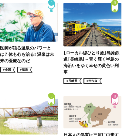
街歩き
医師が語る温泉のパワーと
【ローカル線ひとり旅】島原鉄
は？ 体も心も治る！ 温泉は未
道［長崎県］～青く輝く半島の
来の医療なのだ
海沿いをゆく幸せの黄色い列
#全国
#温泉
車
#長崎県
#街歩き
街歩き
神社・寺
日本人の気質は三河に由来す