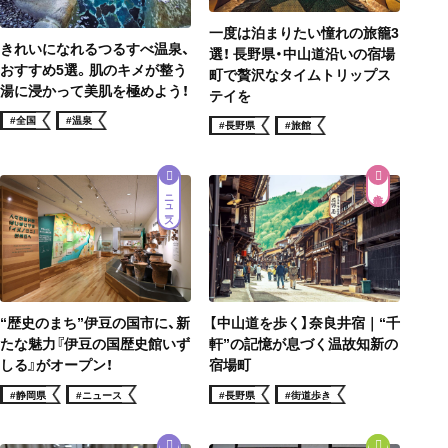
一度は泊まりたい憧れの旅籠3
きれいになれるつるすべ温泉、
選！ 長野県・中山道沿いの宿場
おすすめ5選。肌のキメが整う
町で贅沢なタイムトリップス
湯に浸かって美肌を極めよう！
テイを
#全国
#温泉
#長野県
#旅館
ニュース
街道歩き
“歴史のまち”伊豆の国市に、新
【中山道を歩く】奈良井宿｜“千
たな魅力『伊豆の国歴史館いず
軒”の記憶が息づく温故知新の
しる』がオープン！
宿場町
#静岡県
#ニュース
#長野県
#街道歩き