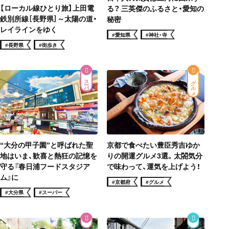
【ローカル線ひとり旅】上田電
る？ 三英傑のふるさと・愛知の
鉄別所線［長野県］～太陽の道・
秘密
レイラインをゆく
#愛知県
#神社・寺
#長野県
#街歩き
スーパー
グルメ
“大分の甲子園”と呼ばれた聖
京都で食べたい豊臣秀吉ゆか
地はいま、歓喜と熱狂の記憶を
りの開運グルメ3選。太閤気分
守る『春日浦フードスタジア
で味わって、運気を上げよう！
ム』に
#京都府
#グルメ
#大分県
#スーパー