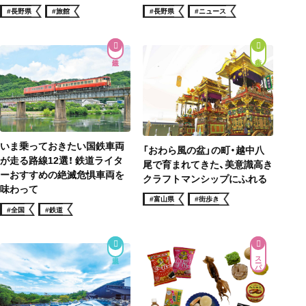
#長野県
#ニュース
#長野県
#旅館
街歩き
いま乗っておきたい国鉄車両
「おわら風の盆」の町・越中八
が走る路線12選！ 鉄道ライタ
尾で育まれてきた、美意識高き
ーおすすめの絶滅危惧車両を
クラフトマンシップにふれる
味わって
#富山県
#街歩き
#全国
#鉄道
スーパー