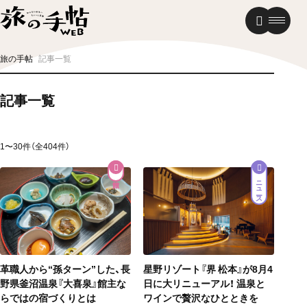
温泉
グルメ
街歩き
旅の手帖
記事一覧
ニュース
記事一覧
新着記事
1〜30件（全404件）
ニュース
星野リゾート『界 松本』が8月4
革職人から“孫ターン”した、長
日に大リニューアル！ 温泉と
野県釜沼温泉『大喜泉』館主な
ワインで贅沢なひとときを
らではの宿づくりとは