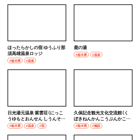
ほったらかしの宿 ゆうふり那
鹿の湯
須高雄温泉ロッジ
#栃木県
#温泉
#栃木県
#温泉
日光湯元温泉 紫雲荘（にっこ
久保記念観光文化交流館（く
うゆもとおんせん しうんそ
ぼきねんかんこうぶんかこう
う）
りゅうかん）
#栃木県
#温泉
#宿
#栃木県
#施設