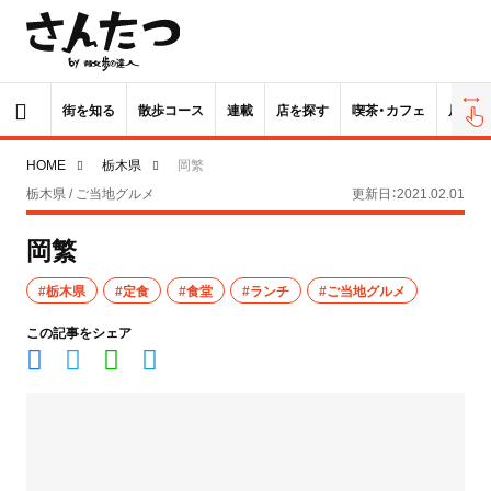
街を知る
散歩コース
連載
店を探す
喫茶・カフェ
居酒屋
HOME
栃木県
岡繁
栃木県 / ご当地グルメ
更新日：2021.02.01
岡繁
#栃木県
#定食
#食堂
#ランチ
#ご当地グルメ
この記事をシェア