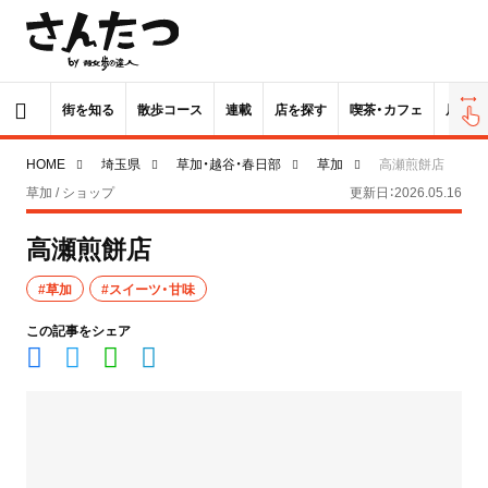
街を知る
散歩コース
連載
店を探す
喫茶・カフェ
居酒屋
HOME
埼玉県
草加・越谷・春日部
草加
高瀬煎餅店
草加 / ショップ
更新日：2026.05.16
高瀬煎餅店
#草加
#スイーツ・甘味
この記事をシェア