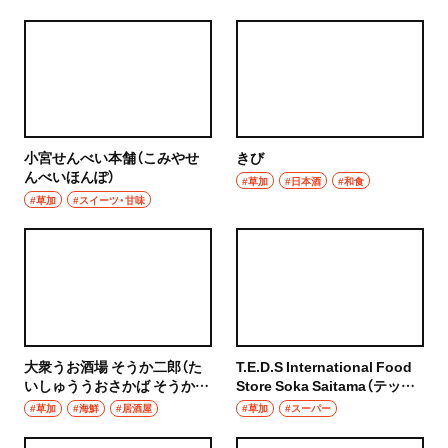
小宮せんべい本舗（こみやせ
きび
んべいほんぽ）
#草加
#日本酒
#和食
#草加
#スイーツ・甘味
大衆うお酒場 そうか二郎（た
T.E.D.S International Food
いしゅううおさかば そうかじ
Store Soka Saitama（テッズ
ろう）
インターナショナル フードス
#草加
#海鮮
#居酒屋
#草加
#スーパー
トア そうか さいたま）