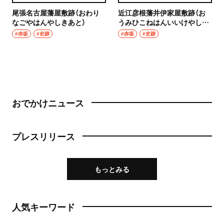
尾張名古屋藩屋敷跡（おわり
近江彦根藩井伊家屋敷跡（お
なごやはんやしきあと）
うみひこねはんいいけやしき
あと）
#赤坂
#史跡
#赤坂
#史跡
おでかけニュース
プレスリリース
もっとみる
人気キーワード