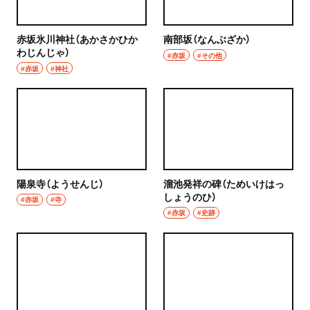
赤坂氷川神社（あかさかひか
南部坂（なんぶざか）
わじんじゃ）
#赤坂
#その他
#赤坂
#神社
陽泉寺（ようせんじ）
溜池発祥の碑（ためいけはっ
しょうのひ）
#赤坂
#寺
#赤坂
#史跡