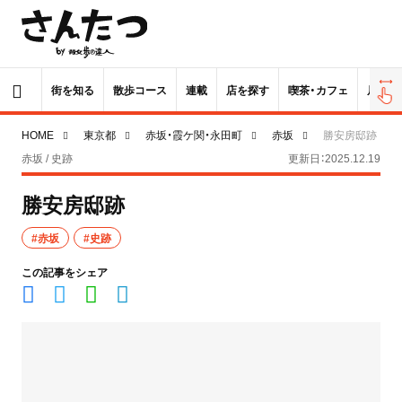
街を知る
散歩コース
連載
店を探す
喫茶・カフェ
居酒屋
HOME
東京都
赤坂・霞ケ関・永田町
赤坂
勝安房邸跡
赤坂 / 史跡
更新日：2025.12.19
勝安房邸跡
#赤坂
#史跡
この記事をシェア