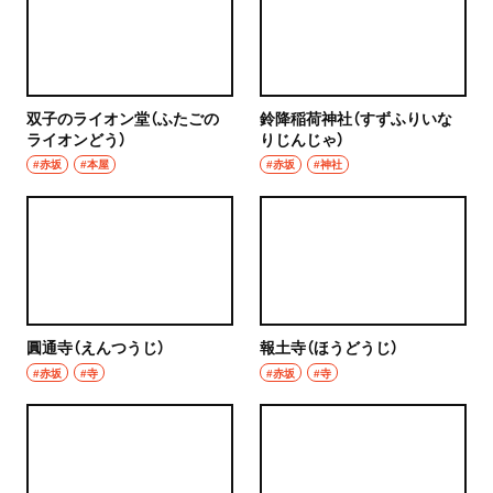
双子のライオン堂（ふたごの
鈴降稲荷神社（すずふりいな
ライオンどう）
りじんじゃ）
#赤坂
#本屋
#赤坂
#神社
圓通寺（えんつうじ）
報土寺（ほうどうじ）
#赤坂
#寺
#赤坂
#寺