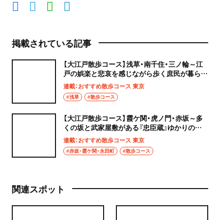
掲載されている記事
【大江戸散歩コース】浅草・南千住・三ノ輪～江
戸の娯楽と悲哀を感じながら歩く庶民が暮らし
た町～
連載：おすすめ散歩コース 東京
#浅草
#散歩コース
【大江戸散歩コース】霞ケ関・虎ノ門・赤坂～多
くの坂と武家屋敷がある『忠臣蔵』ゆかりの町
～
連載：おすすめ散歩コース 東京
#赤坂・霞ケ関・永田町
#散歩コース
関連スポット