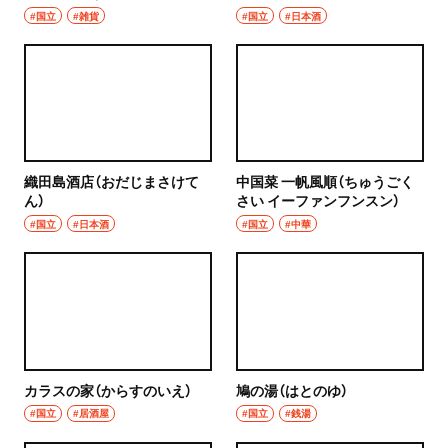
ア たとぱに）
#国立
#雑貨
#国立
#日本酒
織田島酒店（おだじまさけて
中国菜 一帆風順（ちゅうごく
ん）
さい イーファンフンスン）
#国立
#日本酒
#国立
#中華
カラスの家（からすのいえ）
鳩の湯（はとのゆ）
#国立
#居酒屋
#国立
#銭湯