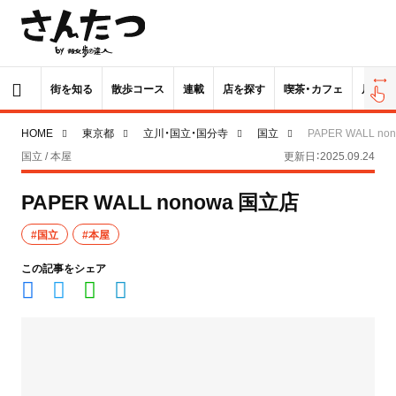
街を知る
散歩コース
連載
店を探す
喫茶・カフェ
居酒屋
HOME
東京都
立川・国立・国分寺
国立
PAPER WALL n
国立 / 本屋
更新日：2025.09.24
PAPER WALL nonowa 国立店
#国立
#本屋
この記事をシェア