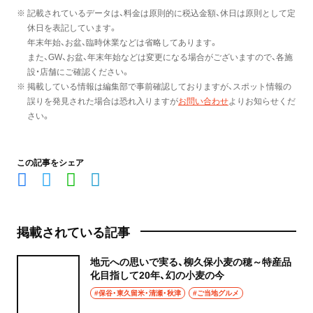
※ 記載されているデータは、料金は原則的に税込金額、休日は原則として定
休日を表記しています。
年末年始、お盆、臨時休業などは省略してあります。
また、GW、お盆、年末年始などは変更になる場合がございますので、各施
設・店舗にご確認ください。
※ 掲載している情報は編集部で事前確認しておりますが、スポット情報の
誤りを発見された場合は恐れ入りますが
お問い合わせ
よりお知らせくだ
さい。
この記事をシェア
掲載されている記事
地元への思いで実る、柳久保小麦の穂～特産品
化目指して20年、幻の小麦の今
#保谷・東久留米・清瀬・秋津
#ご当地グルメ