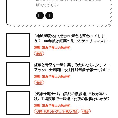
版）などがある。
「地球温暖化」で散歩の景色も変わってしま
う⁉ 50年後は紅葉の見ごろがクリスマスにな
るかも……！【気象予報士・片山美紀の散歩術】
連載：気象予報士の散歩術
#散歩
紅葉と青空を一緒に楽しみたいなら、少しマニ
アックに天気図にも注目！【気象予報士・片山美
紀の散歩術】
連載：気象予報士の散歩術
#散歩
【気象予報士・片山美紀の散歩術】日没が早い
秋。工場夜景で一味違った夜の散歩はいかが？
連載：気象予報士の散歩術
#川崎・武蔵小杉・溝の口・鶴見・日吉
#散歩