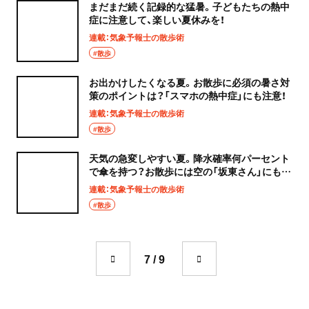
まだまだ続く記録的な猛暑。子どもたちの熱中
症に注意して、楽しい夏休みを！
連載：気象予報士の散歩術
#散歩
お出かけしたくなる夏。お散歩に必須の暑さ対
策のポイントは？「スマホの熱中症」にも注意！
連載：気象予報士の散歩術
#散歩
天気の急変しやすい夏。降水確率何パーセント
で傘を持つ？お散歩には空の「坂東さん」にも注
意！？
連載：気象予報士の散歩術
#散歩
7 / 9