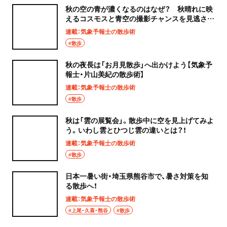
秋の空の青が濃くなるのはなぜ？ 秋晴れに映
えるコスモスと青空の撮影チャンスを見逃さな
い！【気象予報士・片山美紀の散歩術】
連載：気象予報士の散歩術
#散歩
秋の夜長は「お月見散歩」へ出かけよう【気象予
報士・片山美紀の散歩術】
連載：気象予報士の散歩術
#散歩
秋は「雲の展覧会」。散歩中に空を見上げてみよ
う。いわし雲とひつじ雲の違いとは？！
連載：気象予報士の散歩術
#散歩
日本一暑い街・埼玉県熊谷市で、暑さ対策を知
る散歩へ！
連載：気象予報士の散歩術
#上尾・久喜・熊谷
#散歩