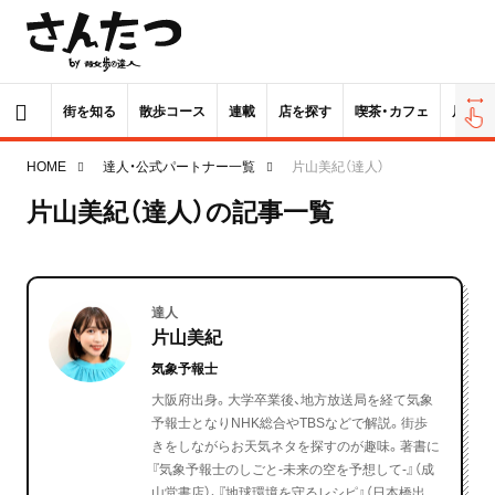
街を知る
散歩コース
連載
店を探す
喫茶・カフェ
居酒屋
HOME
達人・公式パートナー一覧
片山美紀（達人）
片山美紀（達人）の記事一覧
達人
片山美紀
気象予報士
大阪府出身。大学卒業後、地方放送局を経て気象
予報士となりNHK総合やTBSなどで解説。街歩
きをしながらお天気ネタを探すのが趣味。著書に
『気象予報士のしごと‐未来の空を予想して‐』（成
山堂書店）、『地球環境を守るレシピ』（日本橋出