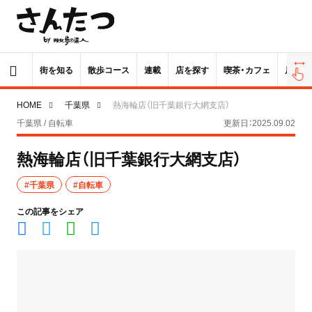
街を知る
散歩コース
連載
店を探す
喫茶・カフェ
居酒屋
HOME
千葉県
熱海輪店（旧千葉銀行大網支店）
千葉県 / 自転車
更新日：2025.09.02
熱海輪店（旧千葉銀行大網支店）
#千葉県
#自転車
この記事をシェア