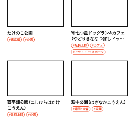
たけのこ公園
寄七つ星ドッグラン&カフェ
（やどりきななつぼしドッグ
#東京都
#公園
ランアンドカフェ）
#足柄上郡
#カフェ
#アウトドア・スポーツ
西平畑公園（にしひらはたけ
萩中公園（はぎなかこうえん）
こうえん）
#蒲田・大森
#公園
#足柄上郡
#公園