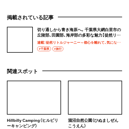
掲載されている記事
切り通しから青き海原へ。千葉県大網白里市の
丘陵部、田園部、海岸部の多彩な魅力【徒然リト
ルジャーニー】
連載：徒然リトルジャーニー～都心を離れて、気になる土地へ
#千葉県
#旅行
関連スポット
Hillbilly Camping（ヒルビリ
涸沼自然公園（ひぬましぜん
ーキャンピング）
こうえん）