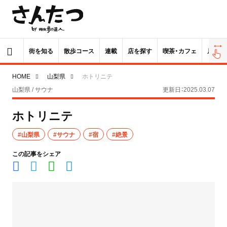
街を知る
散歩コース
連載
店を探す
喫茶・カフェ
居酒屋
HOME
山梨県
ホトリニテ
山梨県 / サウナ
更新日：2025.03.07
ホトリニテ
#山梨県
#サウナ
#宿
#絶景
この記事をシェア