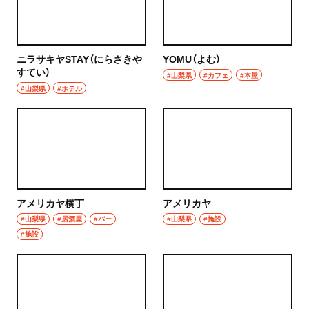
ニラサキヤSTAY（にらさきや
YOMU（よむ）
すてい）
#山梨県
#カフェ
#本屋
#山梨県
#ホテル
アメリカヤ横丁
アメリカヤ
#山梨県
#居酒屋
#バー
#山梨県
#施設
#施設