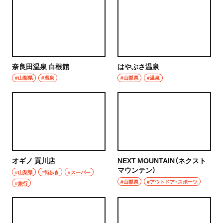
奈良田温泉 白根館
はやぶさ温泉
#山梨県
#温泉
#山梨県
#温泉
オギノ 貢川店
NEXT MOUNTAIN（ネクスト
マウンテン）
#山梨県
#街歩き
#スーパー
#山梨県
#アウトドア・スポーツ
#旅行