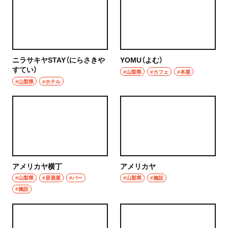
ニラサキヤSTAY（にらさきや
YOMU（よむ）
すてい）
#山梨県
#カフェ
#本屋
#山梨県
#ホテル
アメリカヤ横丁
アメリカヤ
#山梨県
#居酒屋
#バー
#山梨県
#施設
#施設