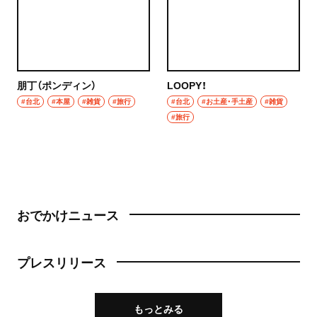
朋丁（ポンディン）
LOOPY！
#台北
#本屋
#雑貨
#旅行
#台北
#お土産・手土産
#雑貨
#旅行
おでかけニュース
プレスリリース
もっとみる