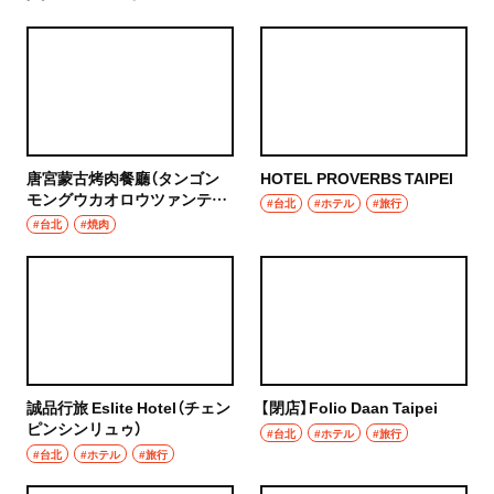
唐宮蒙古烤肉餐廳（タンゴン
HOTEL PROVERBS TAIPEI
モングウカオロウツァンティ
#台北
#ホテル
#旅行
ン）
#台北
#焼肉
誠品行旅 Eslite Hotel（チェン
【閉店】Folio Daan Taipei
ピンシンリュゥ）
#台北
#ホテル
#旅行
#台北
#ホテル
#旅行