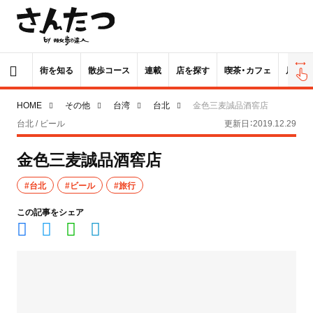
街を知る
散歩コース
連載
店を探す
喫茶・カフェ
居酒屋
HOME
その他
台湾
台北
金色三麦誠品酒窖店
台北 / ビール
更新日：2019.12.29
金色三麦誠品酒窖店
#台北
#ビール
#旅行
この記事をシェア