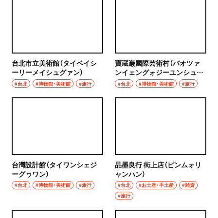
台北市立美術館（タイベイシ
寶蔵巌國際芸術村（バオツァ
ーリーメイシュグァン）
ンイェングォジーユンシュツ
ォン）
#台北
#博物館・美術館
#旅行
#台北
#博物館・美術館
#旅行
台灣設計館（タイワンシェジ
品墨良行 街上店（ピンムォリ
ーグゥワン）
ャンハン）
#台北
#博物館・美術館
#旅行
#台北
#お土産・手土産
#雑貨
#旅行