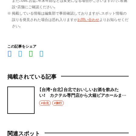
また、GW、お盆、年末年始などは変更になる場合がございますので、各施
設・店舗にご確認ください。
※ 掲載している情報は編集部で事前確認しておりますが、スポット情報の
誤りを発見された場合は恐れ入りますが
お問い合わせ
よりお知らせくだ
さい。
この記事をシェア
掲載されている記事
【台湾・台北】台北でおいしいお酒を飲みた
い！ カクテル専門店から大箱ビアホールまで、
厳選５店
#台北
#旅行
関連スポット