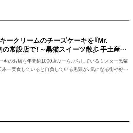
キークリームのチーズケーキを『Mr.
E』初の常設店で！～黒猫スイーツ散歩 手土産編
ーキのお店を年間約1000店ぶーらぶらしているミスター黒猫
日本一実食していると自負している黒猫が、気になる街や好き
発見した手土産スイーツをご紹介します。今回は、東京駅で購
です。ひとへの手土産はもちろんですが、自分へのごほうび手土
さいね。