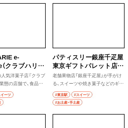
RIE e-
パティスリー銀座千疋屋
enge（クラブハリエ
東京ギフトパレット店
レンジ）
（パティスリーぎんざせ
の人気洋菓子店『クラブ
老舗果物店「銀座千疋屋」が手がけ
んびきや とうきょうギ
業態の店舗で、食品ロ
る、スイーツや焼き菓子などのギフ
フトパレットてん）
スチック化に配慮した
トに特化したブランドの東京駅
スイーツ
#東京駅
#スイーツ
。ミニサイズのバーム
店。銀座フルーツサンド、フルーツ
産
#お土産・手土産
、通年販売しているのは
オムレットの2品が東京駅限定で人
この店だけというバー
気だ。
のボストックなど、手土