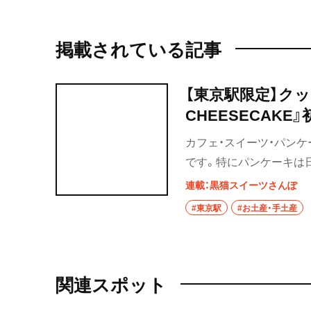
掲載されている記事
【東京駅限定】クッ
CHEESECAK
～
カフェ・スイーツ・パンケ
です。特にパンケーキは
な街を散歩している時に
連載：黒猫スイーツさんぽ
入できる手土産第41弾
#東京駅
#お土産・手土産
産としても楽しんでくだ
関連スポット