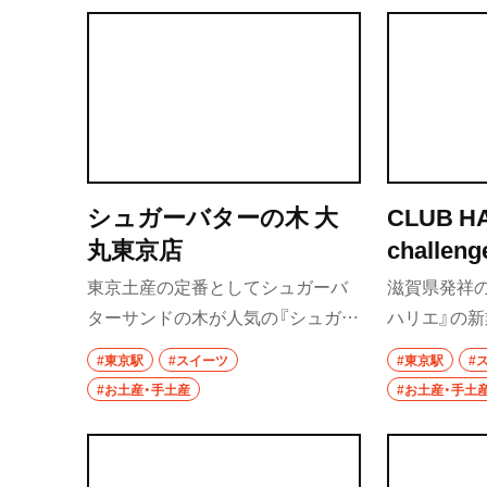
シュガーバターの木 大
CLUB HA
丸東京店
chall
イーチャ
東京土産の定番としてシュガーバ
滋賀県発祥
ターサンドの木が人気の『シュガー
ハリエ』の新
バターの木』。大丸東京店では、生
スや脱プラ
#東京駅
#スイーツ
#東京駅
#
仕立てのパティスリーシュガーバ
点が特徴だ
#お土産・手土産
#お土産・手土
ターの木 生バターサンドを10時～
クーヘンや
と17時～の1日2回の時間限定販売
首都圏では
している。2026年4月に登場したシ
ムクーヘン