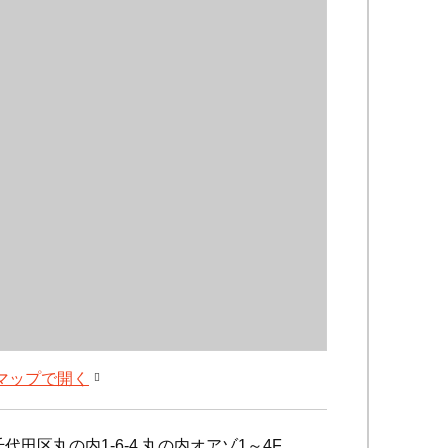
leマップで開く
代田区丸の内1-6-4 丸の内オアゾ1～4F