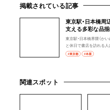
掲載されている記事
東京駅・日本橋周
支える多彩な品揃
東京駅・日本橋界隈（か
と休日で書店を訪れる人
る品揃えを体験しよう。
#東京都
#本屋
関連スポット