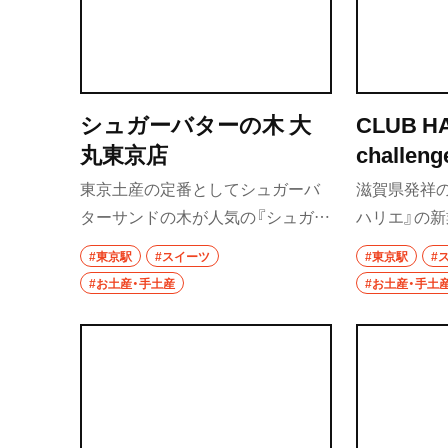
シュガーバターの木 大
CLUB HA
丸東京店
chall
イーチャ
東京土産の定番としてシュガーバ
滋賀県発祥
ターサンドの木が人気の『シュガー
ハリエ』の新
バターの木』。大丸東京店では、生
スや脱プラ
#東京駅
#スイーツ
#東京駅
#
仕立てのパティスリーシュガーバ
点が特徴だ
#お土産・手土産
#お土産・手土
ターの木 生バターサンドを10時～
クーヘンや
と17時～の1日2回の時間限定販売
首都圏では
している。2026年4月に登場したシ
ムクーヘン
ュガーバターパイも、新しい東京土
産におすす
産として見逃せない。
なバームクー
したい。