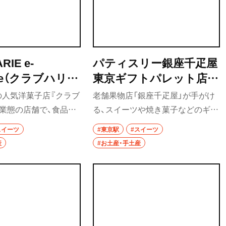
RIE e-
パティスリー銀座千疋屋
enge（クラブハリエ
東京ギフトパレット店
レンジ）
（パティスリーぎんざせ
の人気洋菓子店『クラブ
老舗果物店「銀座千疋屋」が手がけ
んびきや とうきょうギ
業態の店舗で、食品ロ
る、スイーツや焼き菓子などのギフ
フトパレットてん）
スチック化に配慮した
トに特化したブランドの東京駅
スイーツ
#東京駅
#スイーツ
。ミニサイズのバーム
店。銀座フルーツサンド、フルーツ
産
#お土産・手土産
、通年販売しているのは
オムレットの2品が東京駅限定で人
この店だけというバー
気だ。
のボストックなど、手土
めの商品が並ぶ。希少
ヘンの耳「MIMI」も試