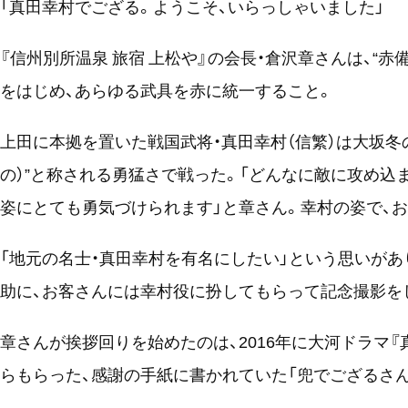
「真田幸村でござる。ようこそ、いらっしゃいました」
『信州別所温泉 旅宿 上松や』の会長・倉沢章さんは、“
をはじめ、あらゆる武具を赤に統一すること。
上田に本拠を置いた戦国武将・真田幸村（信繁）は大坂冬
の）”と称される勇猛さで戦った。「どんなに敵に攻め込
姿にとても勇気づけられます」と章さん。幸村の姿で、
「地元の名士・真田幸村を有名にしたい」という思いが
助に、お客さんには幸村役に扮してもらって記念撮影を
章さんが挨拶回りを始めたのは、2016年に大河ドラマ『
らもらった、感謝の手紙に書かれていた「兜でござるさ