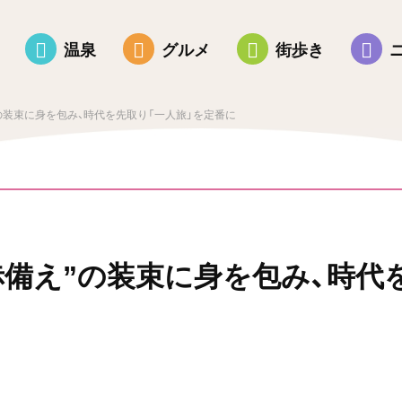
温泉
グルメ
街歩き
”の装束に身を包み、時代を先取り「一人旅」を定番に
“赤備え”の装束に身を包み、時代