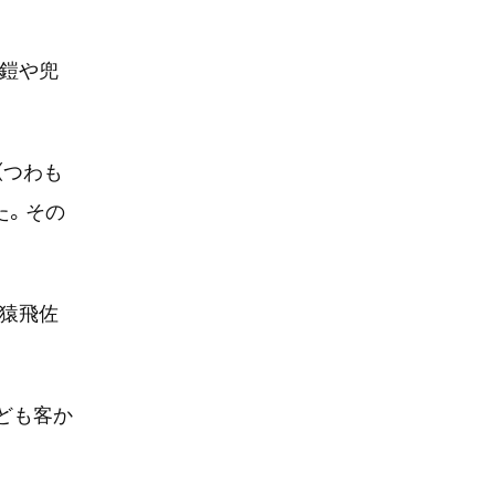
は鎧や兜
（つわも
た。その
の猿飛佐
ども客か