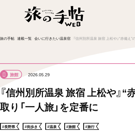
温泉
グルメ
街歩き
ニュース
旅の手帖
連載一覧
会いに行きたい温泉宿
『信州別所温泉 旅宿 上松や』“赤備え
新着記事
旅館
2026.05.29
『信州別所温泉 旅宿 上松や』
取り「一人旅」を定番に
#長野県
#街歩き
#温泉
#旅館
#旅行