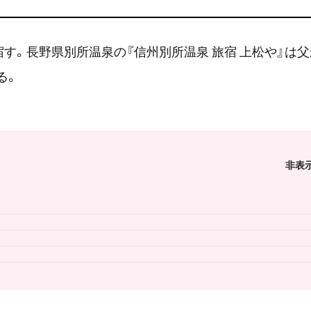
宿す。長野県別所温泉の『信州別所温泉 旅宿 上松や』は
る。