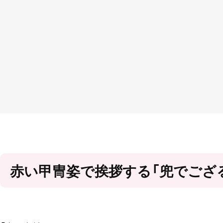
赤い甲冑姿で挨拶する「兜でござ