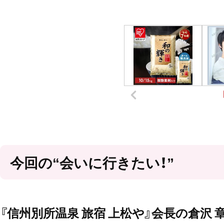
今回の“会いに行きたい！”
『信州別所温泉 旅宿 上松や』会長の倉沢 