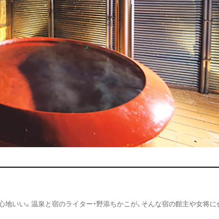
心地いい。温泉と宿のライター・野添ちかこが、そんな宿の館主や女将に