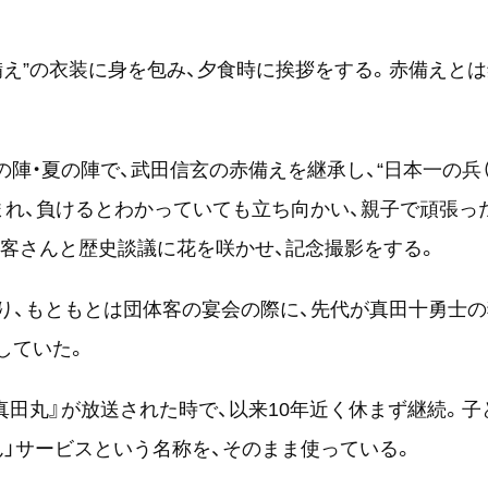
赤備え”の衣装に身を包み、夕食時に挨拶をする。赤備えと
の陣・夏の陣で、武田信玄の赤備えを継承し、“日本一の兵
まれ、負けるとわかっていても立ち向かい、親子で頑張っ
お客さんと歴史談議に花を咲かせ、記念撮影をする。
あり、もともとは団体客の宴会の際に、先代が真田十勇士
していた。
真田丸』が放送された時で、以来10年近く休まず継続。子
ん」サービスという名称を、そのまま使っている。