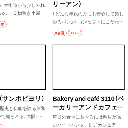
リーアン）
街、大街道から少し外れ
ある、一見物置き小屋の
「どんな年代の方にも安心して楽し
店。もつ煮込みは、一
めるパン」をコンセプトにこだわり
酒屋
に加え、フワ（牛の肺
の材料と製法で約70種類ものライ
#全国
#パン
）、ハチノス（牛の第2
ンナップを揃えるパン屋さん。食
ホルモン）など珍しい内
パンやバゲットのほかに、子ども向
った煮にした一品で、そ
けのミニメロンパンや日替わりの
らかく煮込まれており、
ベーグルなど、足を運ぶたびにパン
味が強めでおいしい。
をえらぶ楽しさにもワクワクする
メの心臓の刺し身「シ
と県外からもたくさんのお客様が
、圧倒されるような雰
押し寄せる人気店だ。
で、珍しくておいしい料
（サンポビヨリ）
Bakery and café 3110（ベ
ける。
ーカリーアンドカフェサ
の歴史と伝統を誇る岸和
イトウ）
で知られる、大阪・岸
毎日の食卓に並べるには敷居が高
るパン屋さん。国産小
いハードパンを、より“カジュアル
ン