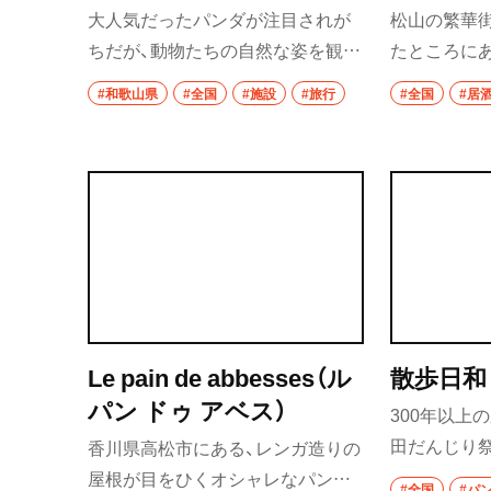
大人気だったパンダが注目されが
松山の繁華
ちだが、動物たちの自然な姿を観察
たところに
できる「サファリワールド」、マリン
ような外観の
#和歌山県
#全国
#施設
#旅行
#全国
#居
ライブが楽しめる「マリンワール
般的なモツ肉
ド」など見どころ多数。
にあたる部位
胃袋にある
臓部位をご
れぞれが柔
味付けも甘
そのほか、サ
ンサシ」など
囲気の店内
Le pain de abbesses（ル
散歩日和
理をいただ
パン ドゥ アベス）
300年以上
田だんじり祭
香川県高松市にある、レンガ造りの
和田市にあ
屋根が目をひくオシャレなパン屋
#全国
#パ