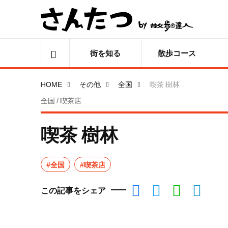
街を知る
散歩コース
HOME
その他
全国
喫茶 樹林
全国 / 喫茶店
喫茶 樹林
#全国
#喫茶店
この記事をシェア