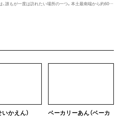
は、誰もが一度は訪れたい場所の一つ。本土最南端から約60㎞
島で１万２０００人あまりが暮らす。意外かもしれないが、島
だ。島の魅力は「ヤクスギなどの特殊な植生や、海岸部から亜
分布など貴重な自然云々」と、ユネスコが認めた特徴を持ち出
限の熱帯・亜熱帯性植物、火山島でないのに溶岩が見られたり、
泉、集落ごとに異なる独自の文化や習俗など興味を引くものも
住する人が多いのも当然だ。島に行くなら、縄文杉や宮之浦岳
クを過ぎた秋がベストの時季。「ひと月に35日雨が降る」と林
山の年間降水量は１万㎜を超える。できれば長めに時間をと
を待ちつつ時折レンタカーで島を探索してのんびりしたい。
せいかえん）
ベーカリーあん（ベーカ