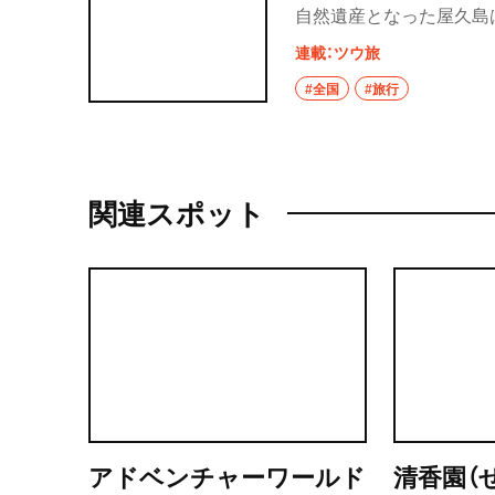
自然遺産となった屋久島
に浮かぶ周囲１３２㎞の
連載：ツウ旅
の周囲はすべて東シナ海
#全国
#旅行
高山帯に及ぶ植生の垂直
すまでもないだろう。北
干潮時だけ入れる海浜温
多い。文化人をはじめ移
関連スポット
狙いの人でにぎわうピー
芙美子が評したように、
り、屋久島本片手に好天
アドベンチャーワールド
清香園（