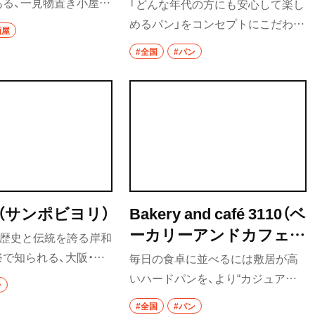
ある、一見物置き小屋の
「どんな年代の方にも安心して楽し
店。もつ煮込みは、一
めるパン」をコンセプトにこだわり
酒屋
に加え、フワ（牛の肺
の材料と製法で約70種類ものライ
#全国
#パン
）、ハチノス（牛の第2
ンナップを揃えるパン屋さん。食
ホルモン）など珍しい内
パンやバゲットのほかに、子ども向
った煮にした一品で、そ
けのミニメロンパンや日替わりの
らかく煮込まれており、
ベーグルなど、足を運ぶたびにパン
味が強めでおいしい。
をえらぶ楽しさにもワクワクする
メの心臓の刺し身「シ
と県外からもたくさんのお客様が
、圧倒されるような雰
押し寄せる人気店だ。
で、珍しくておいしい料
（サンポビヨリ）
Bakery and café 3110（ベ
ける。
ーカリーアンドカフェサ
の歴史と伝統を誇る岸和
イトウ）
で知られる、大阪・岸
毎日の食卓に並べるには敷居が高
るパン屋さん。国産小
いハードパンを、より“カジュアル
ン
食パンやハード系パン、
に” 楽しめるパン屋さんが仙台にあ
#全国
#パン