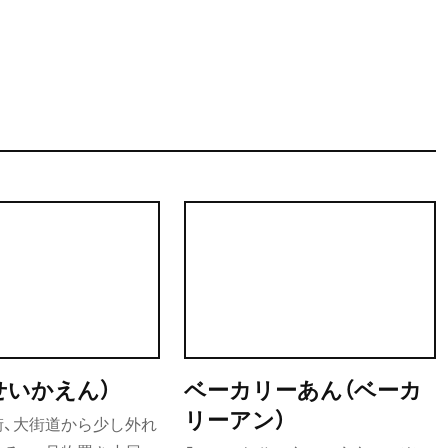
パンだけでなくコーヒーにも精通しているご夫婦が営んでい
EE FAVO』にそのこだわりを聞いてみます。
せいかえん）
ベーカリーあん（ベーカ
リーアン）
街、大街道から少し外れ