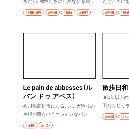
ちだが、動物たちの自然な姿を観察
たところに
できる「サファリワールド」、マリン
ような外観の
#和歌山県
#全国
#施設
#旅行
#全国
#居
ライブが楽しめる「マリンワール
般的なモツ肉
ド」など見どころ多数。
にあたる部位
胃袋にある
臓部位をご
れぞれが柔
味付けも甘
そのほか、サ
ンサシ」など
囲気の店内
Le pain de abbesses（ル
散歩日和
理をいただ
パン ドゥ アベス）
300年以上
田だんじり祭
香川県高松市にある、レンガ造りの
和田市にあ
屋根が目をひくオシャレなパン屋
#全国
#パ
麦を使った
さん。小麦やバターなどの素材は
#全国
#パン