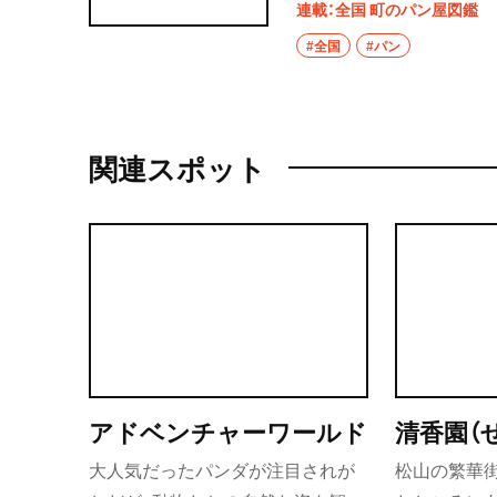
そう多くはない。今回は
連載：全国 町のパン屋図鑑
る大阪府の『BLUE TR
#全国
#パン
関連スポット
アドベンチャーワールド
清香園（
大人気だったパンダが注目されが
松山の繁華