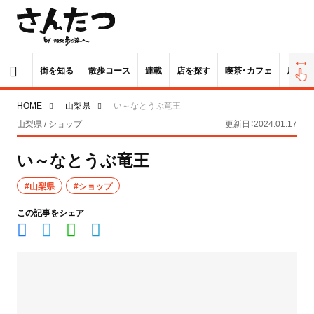
街を知る
散歩コース
連載
店を探す
喫茶・カフェ
居酒屋
HOME
山梨県
い～なとうぶ竜王
山梨県 / ショップ
更新日：2024.01.17
い～なとうぶ竜王
#山梨県
#ショップ
この記事をシェア