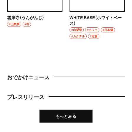
雲岸寺（うんがんじ）
WHITE BASE（ホワイトベー
ス）
#山梨県
#寺
#山梨県
#カフェ
#日本酒
#カクテル
#定食
おでかけニュース
プレスリリース
もっとみる