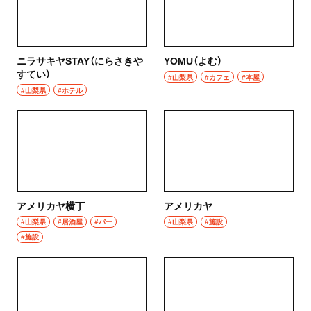
ニラサキヤSTAY（にらさきや
YOMU（よむ）
すてい）
#山梨県
#カフェ
#本屋
#山梨県
#ホテル
アメリカヤ横丁
アメリカヤ
#山梨県
#居酒屋
#バー
#山梨県
#施設
#施設