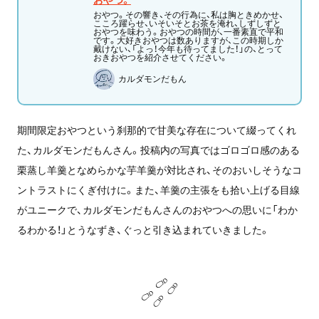
おやつ。その響き、その行為に、私は胸ときめかせ、
こころ躍らせ、いそいそとお茶を淹れ、しずしずと
おやつを味わう。おやつの時間が、一番素直で平和
です。大好きおやつは数ありますが、この時期しか
戴けない、「よっ！今年も待ってました！」の、とって
おきおやつを紹介させてください。
カルダモンだもん
期間限定おやつという刹那的で甘美な存在について綴ってくれ
た、カルダモンだもんさん。投稿内の写真ではゴロゴロ感のある
栗蒸し羊羹となめらかな芋羊羹が対比され、そのおいしそうなコ
ントラストにくぎ付けに。
また、羊羹の主張をも拾い上げる目線
がユニークで、カルダモンだもんさんのおやつへの思いに「わか
るわかる！」とうなずき、ぐっと引き込まれていきました。