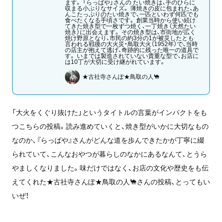
ます。 「らっばや」さんの たい焼きは、手のひらに
収まる小ぶりなサイズ。 薄焼きの皮に包まれた、あ
んこたっぷりのたい焼きで、一匹といわず何匹でも
食べたくなる手頃さです。 創業当時から使い続け
てきた焼き型で一枚ずつ焼く、一丁焼き（天然たい
焼き）に出会えます。 その焼き型は、市街地が広く
焼け野原となり、市民の約3分の1が被災したとも
言われる戦後の大火災・鳥取大火（1952年）で、当時
の店主が抱えて逃げ、奇跡的に残った唯一の道具で
す。 いまでは製造されていない貴重な型で、お店に
は10丁が大切に受け継がれています。
★古社寺さんぽ★鳥取の人🐪
「大火をくぐり抜けた」というタイトルの言葉がインパクトをも
つこちらの投稿。読み進めていくと、焼き型がいかに大切なもの
なのか、『らっぱや』さんがどんな道を歩んできたかが丁寧に綴
られていて、こんなおやつが暮らしのなかにあるなんて、とうら
やましくなりました。味だけではなく、お店の文化や歴史をも伝
えてくれた★古社寺さんぽ★鳥取の人🐪さんの投稿、とってもい
いぜ！