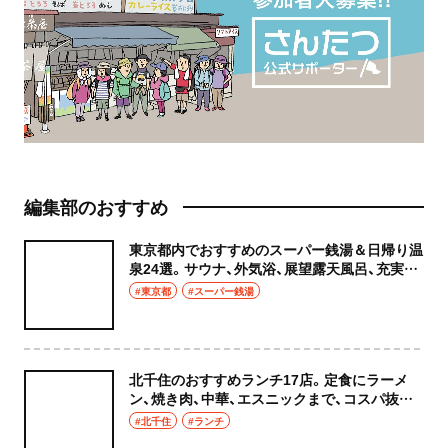
編集部のおすすめ
東京都内でおすすめのスーパー銭湯＆日帰り温
泉24選。サウナ、外気浴、展望露天風呂、充実の
癒やし空間へ
#東京都
#スーパー銭湯
北千住のおすすめランチ17店。定食にラーメ
ン、焼き肉、中華、エスニックまで、コスパ抜群
な店もおしゃれな店も網羅してご紹介！
#北千住
#ランチ