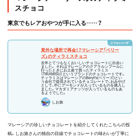
スチョコ
東京でもレアおやつが手に入る……？
意外な場所で再会！？マレーシア「ベリー
ズ」のティラミスチョコ
去年とてつもなくおいしいチョコレートに出会い
ました。 それはマレーシアのクアラルンプールに
行ったときにお土産で買ったティラミス
（TIRAMISU）というブランドのチョコレートです。
ティラミスはマレーシアのBeryl's(ベリーズ)とい
う会社で提供されているチョコレートで、おみやげ
として、中にアーモンドが入っているものを購入し
ました。マカダミアナッツが入っているものもあ
るようでした。
しお旅
マレーシアの珍しいチョコレートを紹介してくれたこちらの投
稿。しお旅さんの独自の目線でチョコレートの味わいが丁寧に