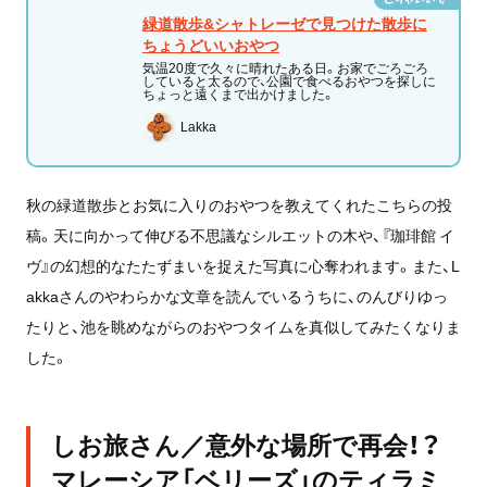
緑道散歩&シャトレーゼで見つけた散歩に
ちょうどいいおやつ
気温20度で久々に晴れたある日。お家でごろごろ
していると太るので、公園で食べるおやつを探しに
ちょっと遠くまで出かけました。
Lakka
秋の緑道散歩とお気に入りのおやつを教えてくれたこちらの投
稿。天に向かって伸びる不思議なシルエットの木や、『珈琲館 イ
ヴ』の幻想的なたたずまいを捉えた写真に心奪われます。また、L
akkaさんのやわらかな文章を読んでいるうちに、のんびりゆっ
たりと、池を眺めながらのおやつタイムを真似してみたくなりま
した。
しお旅さん／意外な場所で再会！？
マレーシア「ベリーズ」のティラミ