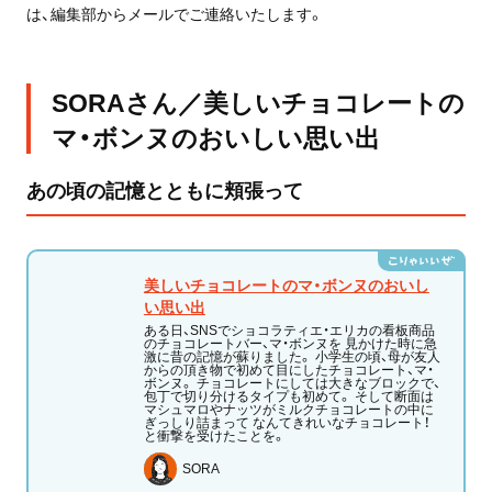
は、編集部からメールでご連絡いたします。
SORAさん／美しいチョコレートの
マ・ボンヌのおいしい思い出
あの頃の記憶とともに頬張って
美しいチョコレートのマ・ボンヌのおいし
い思い出
ある日、SNSでショコラティエ・エリカの看板商品
のチョコレートバー、マ・ボンヌを 見かけた時に急
激に昔の記憶が蘇りました。 小学生の頃、母が友人
からの頂き物で初めて目にしたチョコレート、マ・
ボンヌ。 チョコレートにしては大きなブロックで、
包丁で切り分けるタイプも初めて。 そして断面は
マシュマロやナッツがミルクチョコレートの中に
ぎっしり詰まって なんてきれいなチョコレート！
と衝撃を受けたことを。
SORA