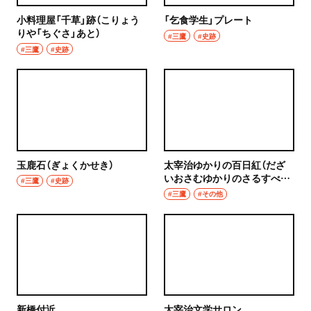
小料理屋「千草」跡（こりょう
「乞食学生」プレート
りや「ちぐさ」あと）
#三鷹
#史跡
#三鷹
#史跡
玉鹿石（ぎょくかせき）
太宰治ゆかりの百日紅（だざ
いおさむゆかりのさるすべ
#三鷹
#史跡
り）
#三鷹
#その他
新橋付近
太宰治文学サロン