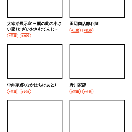
太宰治展示室 三鷹の此の小さ
田辺肉店離れ跡
い家（だざいおさむてんじし
#三鷹
#史跡
つ みたかのこのちいさいい
#三鷹
#施設
え）
中鉢家跡（なかはちけあと）
野川家跡
#三鷹
#史跡
#三鷹
#史跡