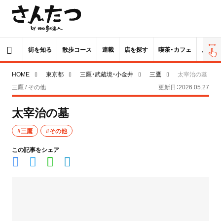
街を知る
散歩コース
連載
店を探す
喫茶・カフェ
居酒屋
HOME
東京都
三鷹・武蔵境・小金井
三鷹
太宰治の墓
三鷹 / その他
更新日：2026.05.27
太宰治の墓
#三鷹
#その他
この記事をシェア