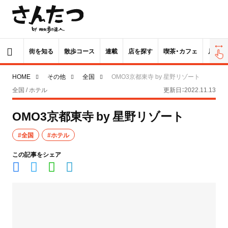
街を知る
散歩コース
連載
店を探す
喫茶・カフェ
居酒屋
HOME
その他
全国
OMO3京都東寺 by 星野リゾート
全国 / ホテル
更新日：2022.11.13
OMO3京都東寺 by 星野リゾート
#全国
#ホテル
この記事をシェア