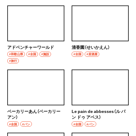
アドベンチャーワールド
清香園（せいかえん）
#和歌山県
#全国
#施設
#全国
#居酒屋
#旅行
ベーカリーあん（ベーカリー
Le pain de abbesses（ル パ
アン）
ン ドゥ アベス）
#全国
#パン
#全国
#パン