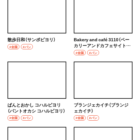
散歩日和（サンポビヨリ）
Bakery and café 3110（ベー
カリーアンドカフェサイト
#全国
#パン
ウ）
#全国
#パン
ぱんとおかし コハルビヨリ
ブランジェカイチ（ブランジ
（パントオカシ コハルビヨリ）
ェカイチ）
#全国
#パン
#全国
#パン