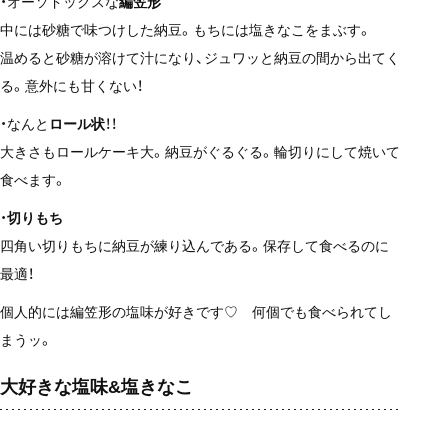
・オーソドックスな
編笠形
中には砂糖で味つけした納豆。もちには塩きなこをまぶす。
温めると砂糖が溶けて汁になり、ジュワッと納豆の間から出てく
る。意外にも甘くない！
・なんと
ロール状
！！
大きさもロールケーキ大。納豆がぐるぐる。輪切りにして焼いて
食べます。
・
切りもち
四角い切りもちに納豆が練り込んである。保存して食べるのに
最適！
個人的には編笠形の塩味が好きです♡ 何個でも食べられてし
まうッ。
大好きな塩味&塩きなこ