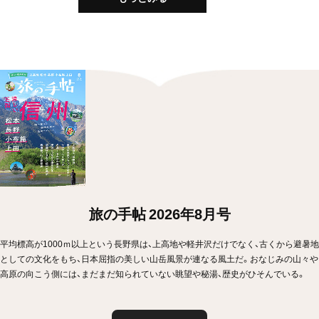
旅の手帖 2026年8月号
平均標高が1000ｍ以上という長野県は、上高地や軽井沢だけでなく、古くから避暑地
としての文化をもち、日本屈指の美しい山岳風景が連なる風土だ。おなじみの山々や
高原の向こう側には、まだまだ知られていない眺望や秘湯、歴史がひそんでいる。