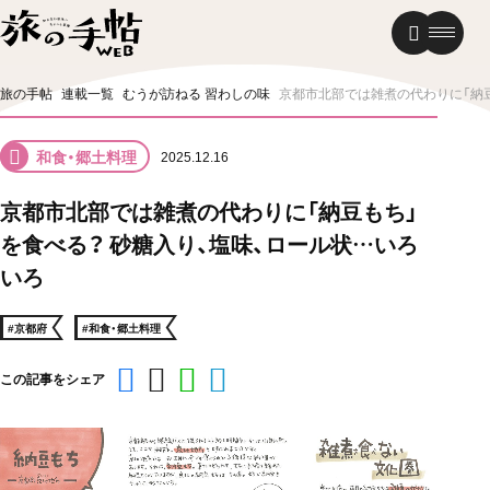
温泉
グルメ
街歩き
旅の手帖
連載一覧
むうが訪ねる 習わしの味
京都市北部では雑煮の代わりに「納豆
ニュース
和食・郷土料理
2025.12.16
新着記事
京都市北部では雑煮の代わりに「納豆もち」
を食べる？ 砂糖入り、塩味、ロール状…いろ
いろ
#京都府
#和食・郷土料理
この記事をシェア