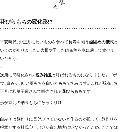
花びらもちの変化形!?
平安時代、お正月に硬いものを食べて長寿を願う
歯固めの儀式
と
いうのがありました。大根や干した肉＆魚を水に戻して食べて
いたそう。
↓
次第に簡略化され、
包み雑煮
と呼ばれるものになりました。ゴボ
ウ、白みそ、紅い菱もちを白い丸もちで包みます。これが現在、お
正月に和菓子屋さんで販売される
花びらもち
です。
形が京北の納豆もちにそっくり！！
↓
白みそは麹作りに長（た）けていないと作るのが難しく、麹作りを
得意とする杜氏（とうじ）が京北地方にいなかったため、ここでは