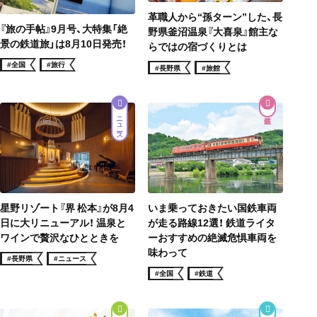
革職人から“孫ターン”した、長
『旅の手帖』9月号、大特集「絶
野県釜沼温泉『大喜泉』館主な
景の鉄道旅」は8月10日発売！
らではの宿づくりとは
#全国
#旅行
#長野県
#旅館
ニュース
星野リゾート『界 松本』が8月4
いま乗っておきたい国鉄車両
日に大リニューアル！ 温泉と
が走る路線12選！ 鉄道ライタ
ワインで贅沢なひとときを
ーおすすめの絶滅危惧車両を
味わって
#長野県
#ニュース
#全国
#鉄道