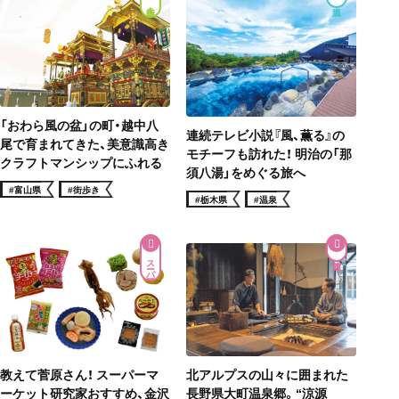
街歩き
「おわら風の盆」の町・越中八
連続テレビ小説『風、薫る』の
尾で育まれてきた、美意識高き
モチーフも訪れた！ 明治の「那
クラフトマンシップにふれる
須八湯」をめぐる旅へ
#富山県
#街歩き
#栃木県
#温泉
スーパー
教えて菅原さん！ スーパーマ
北アルプスの山々に囲まれた
ーケット研究家おすすめ、金沢
長野県大町温泉郷。“涼源