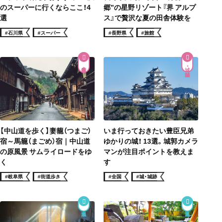
のスーパーに行くならここ！4
郷”の星野リゾート『界 アルプ
選
ス』で贅沢な夏の田舎体験を
#石川県
#スーパー
#長野県
#旅館
街道歩き
城・城跡
【中山道を歩く】妻籠（つまご）
いま行っておきたい豊臣兄弟
宿～馬籠（まごめ）宿｜中山道
ゆかりの城！ 13選。城郭カメラ
の原風景 サムライロードをゆ
マンが注目ポイントを教えま
く
す
#岐阜県
#街道歩き
#全国
#城・城跡