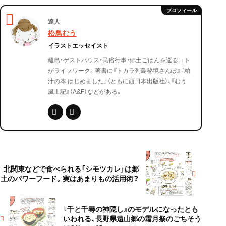
達人
松鳥むう
イラストエッセイスト
離島・ゲストハウス・民俗行事・郷土ごはんを巡るコト
がライフワーク。著書に『トカラ列島秘境さんぽ』『粕
汁の本 はじめました』（ともに西日本出版社）、『むう
風土記』（A&F）などがある。
北関東などで食べられる「シモツカレ」は郷
土のパワーフード。実はあまりもの活用術？
『千と千尋の神隠し』のモデルになったとも
いわれる、長野県遠山郷の霜月祭のごちそう