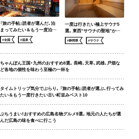
『旅の手帖』読者が選んだ、泊
一度は行きたい極上サウナ5
まってみたい＆もう一度泊ま
選。東西“サウナの聖地”から
りたい 温泉宿ベスト10
サウナー憧れのロケ地まで、冬
#全国
#温泉
#静岡県
#サウナ
でも滝汗！
ちゃんぽん王国・九州のおすすめ8選。長崎、天草、武雄、戸畑な
ど各地の個性を味わう至極の一杯を
タイムトリップ気分でぶらり。『旅の手帖』読者が選ぶ、行ってみ
たい＆もう一度行きたい古い町並みベスト10
ぶちうまい！おすすめの広島名物グルメ9選。地元の人たちが選
んだ広島の味を食べに行こう