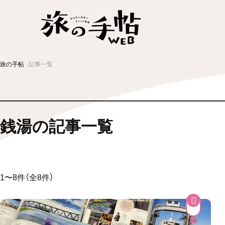
温泉
グルメ
街歩き
ニュース
旅の手帖
記事一覧
新着記事
銭湯の記事一覧
1〜8件（全8件）