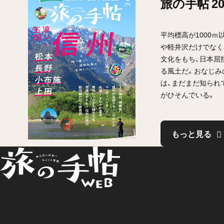
旅の手帖 2
平均標高が1000ｍ
や軽井沢だけでなく
文化をもち、日本屈
る風土だ。おなじみ
は、まだまだ知られ
がひそんでいる。
もっと見る